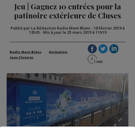
Jeu | Gagnez 10 entrées pour la
patinoire extérieure de Cluses
Publié par La Rédaction Radio Mont Blanc
-
18 février 2019 à
12h35
-
Mis à jour le 25 mars 2019 à 11h19
Radio Mont Blanc
Animation
Jeux Cloturés