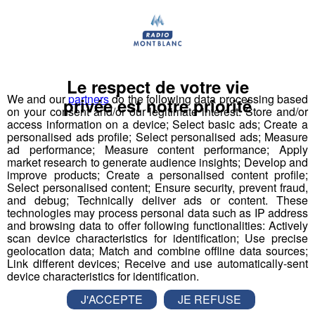
Cet hiver, Radio Mont Blanc vous offre vos
invitations pour la patinoire extérieure de Cluses
!
tous les mercredis
Le respect de votre vie
We and our
partners
do the following data processing based
privée est notre priorité
Mais ce n'est pas tout ! Cette semaine, Romain et Laura
on your consent and/or our legitimate interest: Store and/or
access information on a device; Select basic ads; Create a
vous donnent rendez-vous pour
la Matinale de Radio
personalised ads profile; Select personalised ads; Measure
Mont Blanc
et vous offre
10 invitations pour la
ad performance; Measure content performance; Apply
patinoire extérieure de Cluses
, avec
location de
market research to generate audience insights; Develop and
improve products; Create a personalised content profile;
patins
incluse, d'une valeur de 130 € !
Select personalised content; Ensure security, prevent fraud,
Le cadeau idéal pour démarrer les vacances d'hiver !
and debug; Technically deliver ads or content. These
technologies may process personal data such as IP address
and browsing data to offer following functionalities: Actively
Pour jouer, envoyez le code
CLUSES
par SMS au
72 800
scan device characteristics for identification; Use precise
(0,65 € + coût d'un SMS)
du 19 au 21 février
!
geolocation data; Match and combine offline data sources;
Link different devices; Receive and use automatically-sent
device characteristics for identification.
Bonne chance à tous !
J'ACCEPTE
JE REFUSE
Règlement et conditions de participation