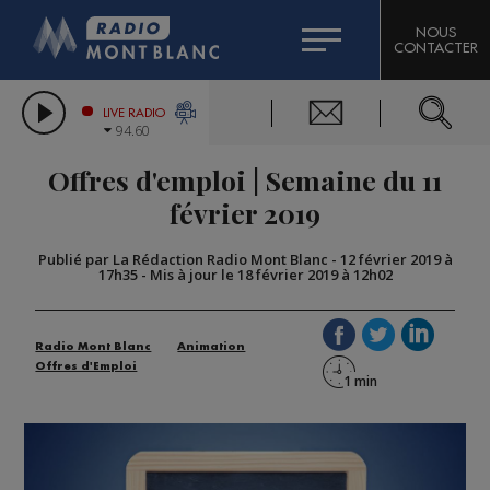
HOROSCOPE
CITIZEN MACHINERY
NOUS
CONTACTER
COMPAGNIE DU MONT-BLANC
LES CHRONIQUES DE L'EXPERT
GRAND MASSIF DOMAINES SKIABLES
LIVE RADIO
94.60
BORINI
Offres d'emploi | Semaine du 11
BIGARD
février 2019
Publié par La Rédaction Radio Mont Blanc
-
12 février 2019 à
17h35
-
Mis à jour le 18 février 2019 à 12h02
Radio Mont Blanc
Animation
Offres d'Emploi