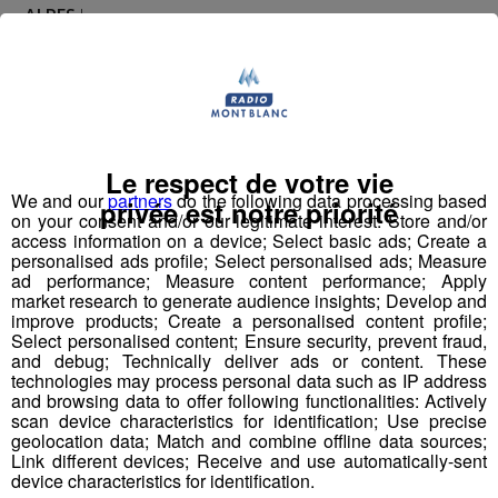
ALPES
!
Nathan est allé tester pour vous
Verticalp Émosson,
dans la Vallée du Trient
:
Le respect de votre vie
We and our
partners
do the following data processing based
privée est notre priorité
on your consent and/or our legitimate interest: Store and/or
access information on a device; Select basic ads; Create a
personalised ads profile; Select personalised ads; Measure
ad performance; Measure content performance; Apply
market research to generate audience insights; Develop and
improve products; Create a personalised content profile;
Select personalised content; Ensure security, prevent fraud,
and debug; Technically deliver ads or content. These
technologies may process personal data such as IP address
and browsing data to offer following functionalities: Actively
scan device characteristics for identification; Use precise
geolocation data; Match and combine offline data sources;
Link different devices; Receive and use automatically-sent
device characteristics for identification.