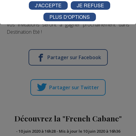
J'ACCEPTE
JE REFUSE
PLUS D'OPTIONS
Vos invitations seront à gagner prochainement dans
Destination Eté !
Partager sur Facebook
Partager sur Twitter
Découvrez la "French Cabane"
-
10 juin 2020 à 16h28
-
Mis à jour le 10 juin 2020 à 16h36