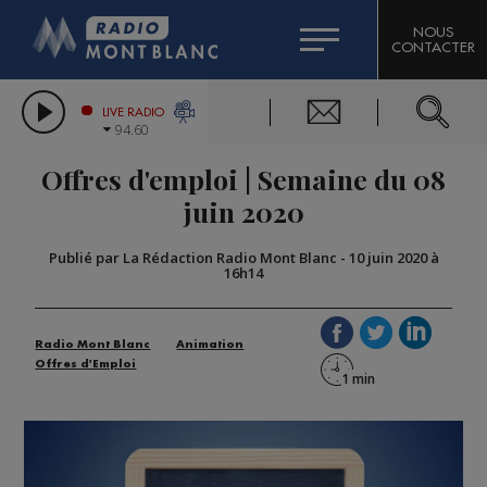
HOROSCOPE
CITIZEN MACHINERY
NOUS
CONTACTER
COMPAGNIE DU MONT-BLANC
LES CHRONIQUES DE L'EXPERT
GRAND MASSIF DOMAINES SKIABLES
LIVE RADIO
94.60
BORINI
Offres d'emploi | Semaine du 08
BIGARD
juin 2020
Publié par La Rédaction Radio Mont Blanc
-
10 juin 2020 à
16h14
Radio Mont Blanc
Animation
Offres d'Emploi