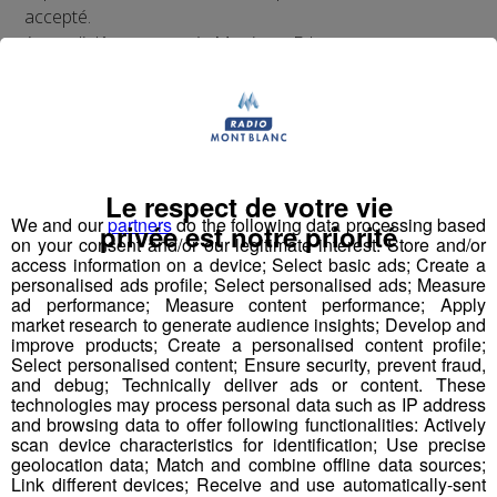
accepté.
Autre diplôme accepté : Moniteur-Educateur.
> poste à pourvoir dès que possible
Conditions
:
CDI, 35h hebdomadaires, travail 1 weekend /2
(prime les dimanches travaillés)
Le respect de votre vie
Rémunération base conventionnelle CCN 1966,
We and our
partners
do the following data processing based
privée est notre priorité
on your consent and/or our legitimate interest: Store and/or
salaire brut mensuel (indicatif de base, ancienneté
access information on a device; Select basic ads; Create a
et diplôme pris en compte) : 2 000€
personalised ads profile; Select personalised ads; Measure
Mutuelle prise en charge à 90% par l’employeur
ad performance; Measure content performance; Apply
market research to generate audience insights; Develop and
Financement VAE et formations par l’employeur,
improve products; Create a personalised content profile;
avantages œuvres sociales, cycle de travail en 2
Select personalised content; Ensure security, prevent fraud,
semaines (1 semaine 5 jours et 1 semaine 4 jours
and debug; Technically deliver ads or content. These
technologies may process personal data such as IP address
travaillés)...
and browsing data to offer following functionalities: Actively
Présentation
scan device characteristics for identification; Use precise
geolocation data; Match and combine offline data sources;
Link different devices; Receive and use automatically-sent