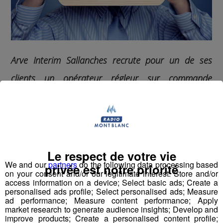
Arve Interim Sallanches recrute pour un de ses
clients un opérateur régleur sur commande
numérique.
Travail en équipe, 2x8 alternantes (5h00-12h30 et
12h30-20h00) ; il faudra monter les outillages
nécessaires à la fabrication, contrôler la fabrication
Le respect de votre vie
suivant les plans ; changer les plaquettes, corriger les
We and our
partners
do the following data processing based
privée est notre priorité
cotes etc ; Le poste est à pourvoir de suite et peut
on your consent and/or our legitimate interest: Store and/or
déboucher sur une embauche. C’est un 35h et le salaire
access information on a device; Select basic ads; Create a
personalised ads profile; Select personalised ads; Measure
sera en fonction des compétences.
ad performance; Measure content performance; Apply
market research to generate audience insights; Develop and
Pour candidater, contactez
improve products; Create a personalised content profile;
Arve Interim