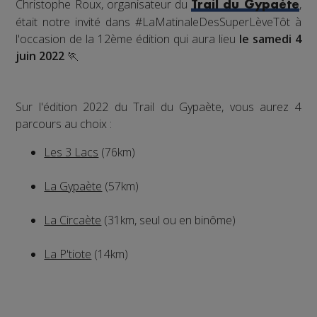
Christophe Roux, organisateur du
,
Trail du Gypaète
était notre invité dans #LaMatinaleDesSuperLèveTôt à
l'occasion de la 12ème édition qui aura lieu
le samedi 4
juin 2022
🏃
Sur l'édition 2022 du Trail du Gypaète, vous aurez 4
parcours au choix :
Les 3 Lacs
(76km)
La Gypaète
(57km)
La Circaète
(31km, seul ou en binôme)
La P'tiote
(14km)