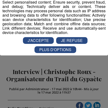
Select personalised content; Ensure security, prevent fraud,
.
Sallanches
and debug; Technically deliver ads or content. These
technologies may process personal data such as IP address
and browsing data to offer following functionalities: Actively
scan device characteristics for identification; Use precise
Partager sur Facebook
geolocation data; Match and combine offline data sources;
Link different devices; Receive and use automatically-sent
device characteristics for identification.
J'ACCEPTE
JE REFUSE
Partager sur Twitter
PLUS D'OPTIONS
Interview | Christophe Roux -
Organisateur du Trail du Gypaète
Publié par Administrateur
-
17 mai 2022 à 10h44
-
Mis à jour
le 17 mai 2022 à 11h37