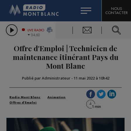
HOROSCOPE
CITIZEN MACHINERY
NOUS
CONTACTER
COMPAGNIE DU MONT-BLANC
LES CHRONIQUES DE L'EXPERT
GRAND MASSIF DOMAINES SKIABLES
LIVE RADIO
94.60
BORINI
Offre d'Emploi | Technicien de
BIGARD
maintenance itinérant Pays du
Mont Blanc
Publié par Administrateur
-
11 mai 2022 à 10h42
Radio Mont Blanc
Animation
Offres d'Emploi