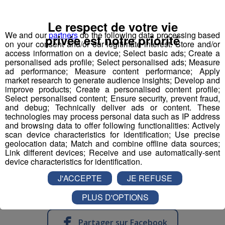
de votre région !
Le respect de votre vie
Agent d'entretien propreté de locaux (H-F)
We and our
partners
do the following data processing based
privée est notre priorité
on your consent and/or our legitimate interest: Store and/or
access information on a device; Select basic ads; Create a
Employé polyvalent de restauration (H-F)
personalised ads profile; Select personalised ads; Measure
ad performance; Measure content performance; Apply
market research to generate audience insights; Develop and
Préparateur en pharmacie (H-F)
improve products; Create a personalised content profile;
Select personalised content; Ensure security, prevent fraud,
and debug; Technically deliver ads or content. These
Surveillant de baignade maître nageur-
technologies may process personal data such as IP address
sauveteur (H-F)
and browsing data to offer following functionalities: Actively
scan device characteristics for identification; Use precise
geolocation data; Match and combine offline data sources;
Vendeur Caissier en cadeaux souvenirs (H-F)
Link different devices; Receive and use automatically-sent
device characteristics for identification.
J'ACCEPTE
JE REFUSE
PLUS D'OPTIONS
Partager sur Facebook