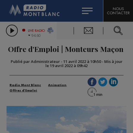
HOROSCOPE
CITIZEN MACHINERY
NOUS
CONTACTER
COMPAGNIE DU MONT-BLANC
LES CHRONIQUES DE L'EXPERT
GRAND MASSIF DOMAINES SKIABLES
LIVE RADIO
94.60
BORINI
Offre d'Emploi | Monteurs Maçon
BIGARD
Publié par Administrateur
-
11 avril 2022 à 10h50
-
Mis à jour
le 19 avril 2022 à 09h42
Radio Mont Blanc
Animation
Offres d'Emploi