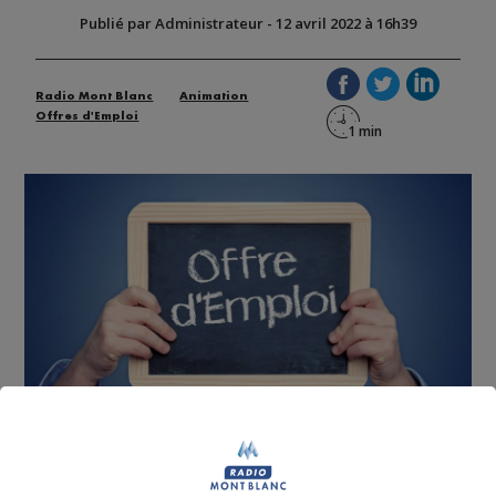
Publié par Administrateur
-
12 avril 2022 à 16h39
Radio Mont Blanc
Animation
Offres d'Emploi
Retrouvez comme chaque semaine les offres d'emploi