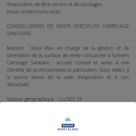
d’exposition, de libre-service et de stockages.
Nous recherchons un(e)
CONSEILLER(RE) DE VENTE SPECIALISE CARRELAGE
SANITAIRE
Mission : Vous êtes en charge de la gestion et de
l'animation de la surface de vente consacrée à l'univers
Carrelage Sanitaire : accueil, conseil et vente à une
clientèle de professionnels et particuliers. Vous veillez à
la bonne tenue de la salle d'exposition et à son
attractivité.
Secteur géographique : CLUSES 74
Compétences requises :
Des connaissances ou des compétences dans le
domaine du carrelage ou de la vente en surface
spécialisée sont appréciées.