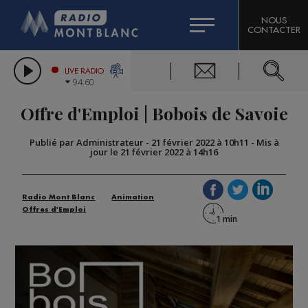
HOROSCOPE
CITIZEN MACHINERY
NOUS
CONTACTER
COMPAGNIE DU MONT-BLANC
LES CHRONIQUES DE L'EXPERT
GRAND MASSIF DOMAINES SKIABLES
LIVE RADIO
94.60
BORINI
Offre d'Emploi | Bobois de Savoie
BIGARD
Publié par Administrateur
-
21 février 2022 à 10h11
-
Mis à
jour le 21 février 2022 à 14h16
Radio Mont Blanc
Animation
Offres d'Emploi