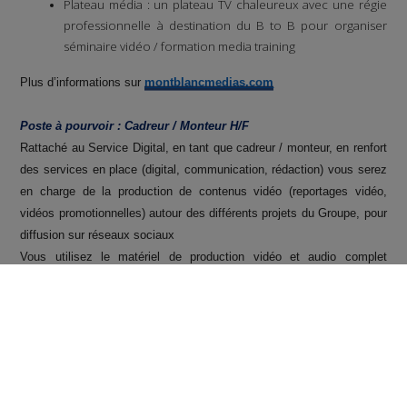
Plateau média : un plateau TV chaleureux avec une régie
professionnelle à destination du B to B pour organiser
séminaire vidéo / formation media training
Plus d’informations sur
montblancmedias.com
Poste à pourvoir : Cadreur / Monteur H/F
Rattaché au Service Digital, en tant que cadreur / monteur, en renfort
des services en place (digital, communication, rédaction) vous serez
en charge de la production de contenus vidéo (reportages vidéo,
vidéos promotionnelles) autour des différents projets du Groupe, pour
diffusion sur réseaux sociaux
Vous utilisez le matériel de production vidéo et audio complet
disponible pour votre poste
Vous utilisez le banc de montage audio et vidéo disponible dans les
locaux du groupe MontBlanc Medias (Suite Adobe)
Vos missions