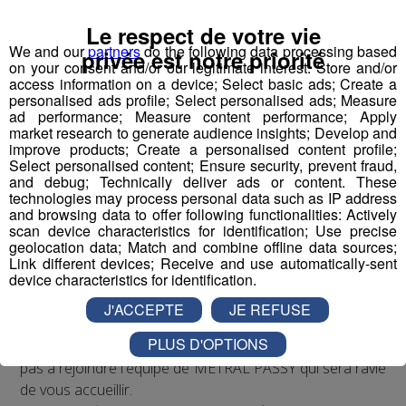
Vous avez des compétences en négociation, vente,
Le respect de votre vie
marketing, vous savez écouter les attentes des clients et
We and our
partners
do the following data processing based
privée est notre priorité
sentir les tendances du marché.
on your consent and/or our legitimate interest: Store and/or
access information on a device; Select basic ads; Create a
personalised ads profile; Select personalised ads; Measure
Savoir-être requis :
ad performance; Measure content performance; Apply
- Vous faites preuve d'une certaine sensibilité déco
market research to generate audience insights; Develop and
improve products; Create a personalised content profile;
- Goût du challenge
Select personalised content; Ensure security, prevent fraud,
- Sens du contact, de la relation commerciale, écoute de
and debug; Technically deliver ads or content. These
l'autre
technologies may process personal data such as IP address
and browsing data to offer following functionalities: Actively
- Optimisme, enthousiasme, envie de vendre
scan device characteristics for identification; Use precise
- Polyvalence et adaptabilité
geolocation data; Match and combine offline data sources;
- Esprit d’équipe et d’entreprise
Link different devices; Receive and use automatically-sent
device characteristics for identification.
Niveau d’étude : Bac +2 minimum ou Expérience dans la
J'ACCEPTE
JE REFUSE
vente B to C en magasin spécialisé nécessaire.
PLUS D'OPTIONS
Si vous vous reconnaissez dans ce descriptif, n'hésitez
pas à rejoindre l'équipe de METRAL PASSY qui sera ravie
de vous accueillir.