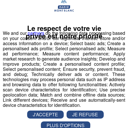
"First Tech Challenge" en points d’orgue, avec leur robot
fabriqué.
Le respect de votre vie
Les jeunes des établissements scolaires doivent
We and our
partners
do the following data processing based
fabriquer un robot à partir d'un kit de pièces détachées
privée est notre priorité
on your consent and/or our legitimate interest: Store and/or
fourni par l'association organisatrice la compétition
access information on a device; Select basic ads; Create a
"Robotique First France". Dans le cadre de TOP FAB, le
personalised ads profile; Select personalised ads; Measure
ad performance; Measure content performance; Apply
Groupe Mont Blanc Médias fait appel à
4
market research to generate audience insights; Develop and
établissements scolaires volontaires
participant au
improve products; Create a personalised content profile;
challenge en les associant à
4 entreprises
Select personalised content; Ensure security, prevent fraud,
and debug; Technically deliver ads or content. These
industrielles
d’envergure sur le territoire pour former
technologies may process personal data such as IP address
des binômes.
and browsing data to offer following functionalities: Actively
Pour mener à bien leur projet et tenter de
scan device characteristics for identification; Use precise
geolocation data; Match and combine offline data sources;
remporter
la compétition nationale à Lyon le 22 mars,
Link different devices; Receive and use automatically-sent
ils pourront compter sur
le coaching de
device characteristics for identification.
l’association,
et reconnue par la French Fab ; mais
J'ACCEPTE
JE REFUSE
également
l’accompagnement de leurs entreprises
binômes,
présentes en école et en accueillant les
PLUS D'OPTIONS