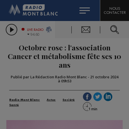
HOROSCOPE
CITIZEN MACHINERY
NOUS
CONTACTER
COMPAGNIE DU MONT-BLANC
LES CHRONIQUES DE L'EXPERT
GRAND MASSIF DOMAINES SKIABLES
LIVE RADIO
94.60
BORINI
Octobre rose : l'association
BIGARD
Cancer et métabolisme fête ses 10
ans
Publié par La Rédaction Radio Mont Blanc
-
21 octobre 2024
à 09h53
Radio Mont Blanc
Actus
Société
Santé