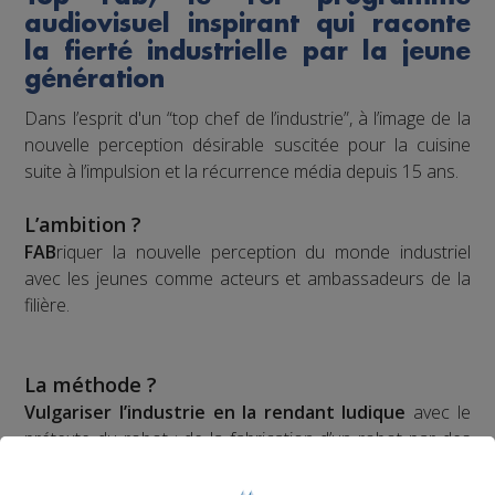
audiovisuel inspirant qui raconte
la fierté industrielle par la jeune
génération
Dans l’esprit d'un “top chef de l’industrie”, à l’image de la
nouvelle perception désirable suscitée pour la cuisine
suite à l’impulsion et la récurrence média depuis 15 ans.
L’ambition ?
FAB
riquer la nouvelle perception du monde industriel
avec les jeunes comme acteurs et ambassadeurs de la
filière.
La méthode ?
Vulgariser l’industrie en la rendant ludique
avec le
prétexte du robot : de la fabrication d’un robot par des
collégiens et lycéens sur plusieurs mois à leur
participation à une compétition apprenante de robots le