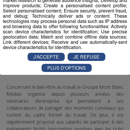
market research to generate audience insights; Develop and
improve products; Create a personalised content profile;
VIH/SIDA, le cancer, les maladies
Select personalised content; Ensure security, prevent fraud,
cardiovasculaires, le paludisme, la tuberculose ou
and debug; Technically deliver ads or content. These
l’obésité
technologies may process personal data such as IP address
and browsing data to offer following functionalities: Actively
Les actions de Radio Mont Blanc
scan device characteristics for identification; Use precise
geolocation data; Match and combine offline data sources;
Link different devices; Receive and use automatically-sent
Concernant les troubles musculo-squelettiques, Radio
device characteristics for identification.
Mont Blanc s’est engagé à respecter les
J'ACCEPTE
JE REFUSE
recommandations de la médecine du travail en matière
de posture sur les postes de travail : des rehausseurs de
PLUS D'OPTIONS
clavier ont été distribués aux salariés qui le souhaitaient.
Concernant le bien-être au travail, le Groupe Mont Blanc
Médias organise depuis plusieurs années des
séminaires d’entreprise qui permettent à ses
collaborateurs de partager des moments conviviaux qui
sortent du cadre formel du travail. De plus, il est
régulièrement proposé aux salariés de participer à des
événements festifs (rencontres sportives avec les clubs