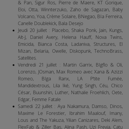
& Pan, Sigur Ros, Pierre de Maere, KT Gorique,
Eloi, Otta, Winnterzuko, Zaho de Sagazan, Baby
Volcano, Yoa, Crème Solaire, BNegao, BIa Ferreira,
Canelle Doublekick, Bala Desejo
Jeudi 20 juillet : Placebo, Shaka Ponk, Jain, Kungs,
Alt-J, Daniel Avery, Helena Hauff, Nova Twins,
Emicida, Bianca Costa, Ladaniva, Structures, El
Mizan, Belaria, Owelle, Diskopunk, TechnoBrass,
Satellites.
Vendredi 21 juillet : Martin Garrix, BIgflo & Oli,
Lorenzo, JOsman, Max Romeo avec Xana & Azizzi
Romeo, BIga Ranx, LA P’tite Fumée,
Mandidextrous, Lila Iké, Yung Singh, Céu, Chico
César, Buunshin, Luther, Nathalie Froehlich, Oete,
Edgar, Femme Fatale
Samedi 22 juillet : Aya Nakamura, Damso, Dinos,
Maxime Le Forestier, Ibrahim Maalouf, Imany,
Lous and The Yakuza, Yilian Canizares, Deki Alem,
FlexFab & Ziller Bas, Alina Pash, Uzi Freyja, Catu