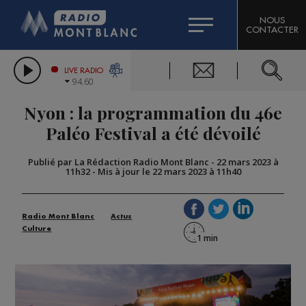
HOROSCOPE
CITIZEN MACHINERY
NOUS
CONTACTER
COMPAGNIE DU MONT-BLANC
LES CHRONIQUES DE L'EXPERT
GRAND MASSIF DOMAINES SKIABLES
LIVE RADIO
94.60
BORINI
Nyon : la programmation du 46e
BIGARD
Paléo Festival a été dévoilé
Publié par La Rédaction Radio Mont Blanc
-
22 mars 2023 à
11h32
-
Mis à jour le 22 mars 2023 à 11h40
Radio Mont Blanc
Actus
Culture