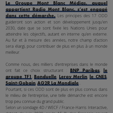
Le Groupe Mont Blanc Médias, auquel
appartient Radio Mont Blanc, s’est engagé
Les principes des 17 ODD
dans cette démarche.
guideront son action et son développement jusqu'en
2030, date que se sont fixée les Nations Unies pour
atteindre les objectifs, autant en interne qu’en externe.
Au fur et à mesure des années, notre champ d’action
sera élargi, pour contribuer de plus en plus à un monde
meilleur.
Comme nous, des milliers d’entreprises dans le monde
ont fait ce choix structurant :
,
BNP Paribas
le
,
,
,
,
groupe TF1
Bonduelle
Leroy Merlin
le CNES
,
...
Saint-Gobain
AG2R La Mondiale
Pourtant, si ces ODD sont de plus en plus connus dans
le milieu de l’entreprise, une telle démarche est encore
trop peu connue du grand public.
Selon un sondage 4D / WECF / France-Harris Interactive,