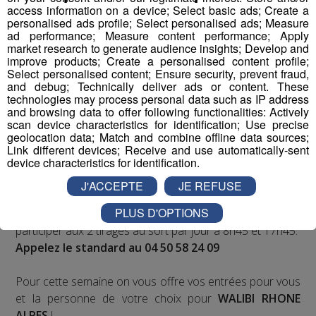
access information on a device; Select basic ads; Create a
sorties en famille, avec le grand jeu des vacances :
personalised ads profile; Select personalised ads; Measure
Déstination été !
ad performance; Measure content performance; Apply
market research to generate audience insights; Develop and
improve products; Create a personalised content profile;
Deux rendez-vous par jour, à 8h45 et 17h45 sur
Select personalised content; Ensure security, prevent fraud,
Radio Mont Blanc !
and debug; Technically deliver ads or content. These
technologies may process personal data such as IP address
and browsing data to offer following functionalities: Actively
Déstination été ! Une question...une destination !
scan device characteristics for identification; Use precise
geolocation data; Match and combine offline data sources;
Nous vous poserons une question, a vous de faire le
Link different devices; Receive and use automatically-sent
device characteristics for identification.
bon choix entre les 3 réponses pour repartir avec vos
entrées pour un maximum d'activités dans la région !
J'ACCEPTE
JE REFUSE
PLUS D'OPTIONS
Inscription par téléphone toute la journée pour
participer aux 2 tirages au sort par jour à 8h45 et 17h45.
Appelez le standard au 04 50 58 24 09
Pour cette semaine on vous offre vos entrées pour vous
et la personne de votre choix pour
WALIBI RHONE
ALPES
!