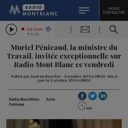
HOROSCOPE
CITIZEN MACHINERY
NOUS
CONTACTER
COMPAGNIE DU MONT-BLANC
LES CHRONIQUES DE L'EXPERT
GRAND MASSIF DOMAINES SKIABLES
LIVE RADIO
94.60
BORINI
Muriel Pénicaud, la ministre du
BIGARD
Travail, invitée exceptionnelle sur
Radio Mont Blanc ce vendredi
Publié par Audrey Bourdier
-
3 octobre 2019 à 09h24
-
Mis à
jour le 3 octobre 2019 à 09h52
Radio Mont Blanc
Actus
Politique