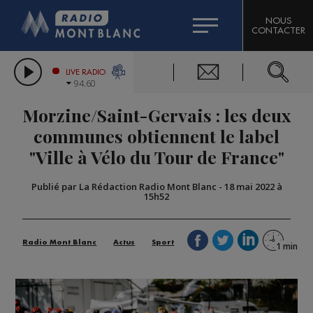
HOROSCOPE
CITIZEN MACHINERY
NOUS
CONTACTER
COMPAGNIE DU MONT-BLANC
LES CHRONIQUES DE L'EXPERT
GRAND MASSIF DOMAINES SKIABLES
LIVE RADIO
94.60
BORINI
Morzine/Saint-Gervais : les deux
BIGARD
communes obtiennent le label
"Ville à Vélo du Tour de France"
Publié par La Rédaction Radio Mont Blanc
-
18 mai 2022 à
15h52
Radio Mont Blanc
Actus
Sport