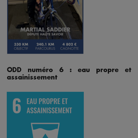
ODD numéro 6 : eau propre et
assainissement