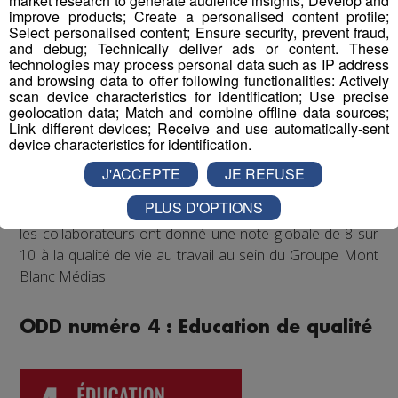
market research to generate audience insights; Develop and
improve products; Create a personalised content profile;
événements festifs (rencontres sportives avec les clubs
Select personalised content; Ensure security, prevent fraud,
partenaires comme les Pionniers de Chamonix ou le FC
and debug; Technically deliver ads or content. These
Annecy, festivals de musique...) qui accroissent la
technologies may process personal data such as IP address
and browsing data to offer following functionalities: Actively
cohésion d'équipe et renforcent les liens entre
scan device characteristics for identification; Use precise
collègues.
geolocation data; Match and combine offline data sources;
Link different devices; Receive and use automatically-sent
device characteristics for identification.
Enfin, un questionnaire bien-être envoyé chaque année
à tous les collaborateurs permet d'identifier les
J'ACCEPTE
JE REFUSE
difficultés qui pourraient être rencontrées par les
PLUS D'OPTIONS
différents salariés, et d'y remédier. Au mois de juin 2022,
les collaborateurs ont donné une note globale de 8 sur
10 à la qualité de vie au travail au sein du Groupe Mont
Blanc Médias.
ODD numéro 4 : Education de qualité