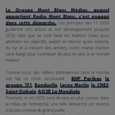
Le Groupe Mont Blanc Médias, auquel
appartient Radio Mont Blanc, s’est engagé
Les principes des 17 ODD
dans cette démarche.
guideront son action et son développement jusqu'en
2030, date que se sont fixée les Nations Unies pour
atteindre les objectifs, autant en interne qu’en externe.
Au fur et à mesure des années, notre champ d’action
sera élargi, pour contribuer de plus en plus à un monde
meilleur.
Comme nous, des milliers d’entreprises dans le monde
ont fait ce choix structurant :
,
BNP Paribas
le
,
,
,
,
groupe TF1
Bonduelle
Leroy Merlin
le CNES
,
...
Saint-Gobain
AG2R La Mondiale
Pourtant, si ces ODD sont de plus en plus connus dans
le milieu de l’entreprise, une telle démarche est encore
trop peu connue du grand public.