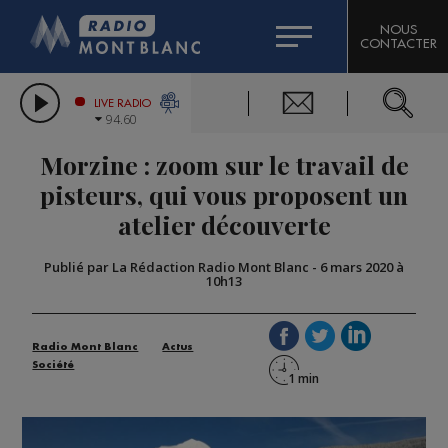
HOROSCOPE
CITIZEN MACHINERY
NOUS
CONTACTER
COMPAGNIE DU MONT-BLANC
LES CHRONIQUES DE L'EXPERT
GRAND MASSIF DOMAINES SKIABLES
LIVE RADIO
94.60
BORINI
Morzine : zoom sur le travail de
BIGARD
pisteurs, qui vous proposent un
atelier découverte
Publié par La Rédaction Radio Mont Blanc
-
6 mars 2020 à
10h13
Radio Mont Blanc
Actus
Société