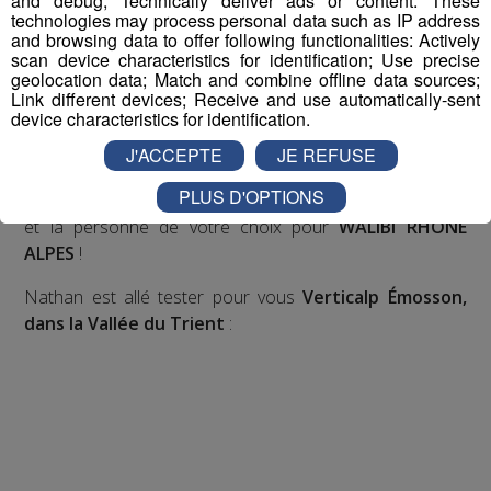
and debug; Technically deliver ads or content. These
bon choix entre les 3 réponses pour repartir avec vos
technologies may process personal data such as IP address
and browsing data to offer following functionalities: Actively
entrées pour un maximum d'activités dans la région !
scan device characteristics for identification; Use precise
geolocation data; Match and combine offline data sources;
Inscription par téléphone toute la journée pour
Link different devices; Receive and use automatically-sent
device characteristics for identification.
participer aux 2 tirages au sort par jour à 8h45 et 17h45.
Appelez le standard au 04 50 58 24 09
J'ACCEPTE
JE REFUSE
PLUS D'OPTIONS
Pour cette semaine on vous offre vos entrées pour vous
et la personne de votre choix pour
WALIBI RHONE
ALPES
!
Nathan est allé tester pour vous
Verticalp Émosson,
dans la Vallée du Trient
: