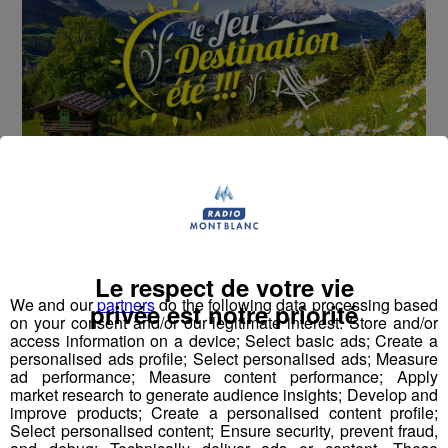
Cet été, Radio Mont Blanc s'occupe de toutes vos
sorties en famille, avec le grand jeu des vacances :
Déstination été !
Le respect de votre vie
We and our
partners
do the following data processing based
privée est notre priorité
Deux rendez-vous par jour, à 8h45 et 17h45 sur
on your consent and/or our legitimate interest: Store and/or
access information on a device; Select basic ads; Create a
Radio Mont Blanc !
personalised ads profile; Select personalised ads; Measure
ad performance; Measure content performance; Apply
Déstination été ! Une question...une destination !
market research to generate audience insights; Develop and
improve products; Create a personalised content profile;
Select personalised content; Ensure security, prevent fraud,
Nous vous poserons une question, a vous de faire le