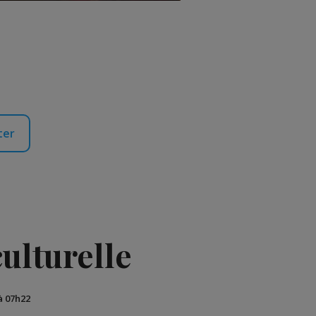
ter
ulturelle
 à 07h22