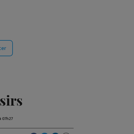
ter
sirs
 à 07h27