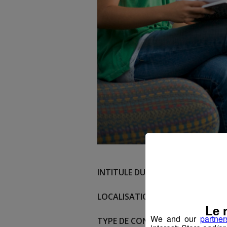
INTITULE DU POSTE :
Animatrice/An
LOCALISATION :
Chamonix
Le 
We and our
partner
TYPE DE CONTRAT :
Contrat à dur