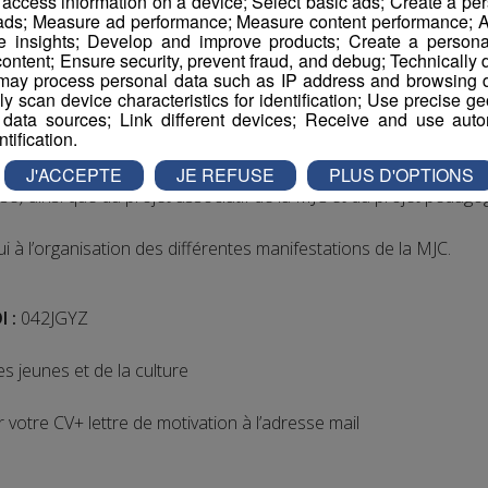
r access information on a device; Select basic ads; Create a per
 ads; Measure ad performance; Measure content performance; A
 heures
e insights; Develop and improve products; Create a personali
ontent; Ensure security, prevent fraud, and debug; Technically d
ay process personal data such as IP address and browsing da
vely scan device characteristics for identification; Use precise g
 data sources; Link different devices; Receive and use autom
ntification.
 MJC, vous travaillez en lien avec l’équipe d’animation, le Di
, la responsable du secteur jeune. Vous êtes en charge sur le
J'ACCEPTE
JE REFUSE
PLUS D'OPTIONS
e) ainsi que du projet associatif de la MJC et du projet pédago
i à l’organisation des différentes manifestations de la MJC.
I :
042JGYZ
 jeunes et de la culture
 votre CV+ lettre de motivation à l’adresse mail