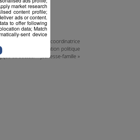
sonalised ads profile;
pply market research
sed content profile;
eliver ads or content.
ta to offer following
eolocation data; Match
atically-sent device
recteur de la MJC, la coordinatrice
 terrain de l’application politique
gique du secteur « jeunesse-famille »