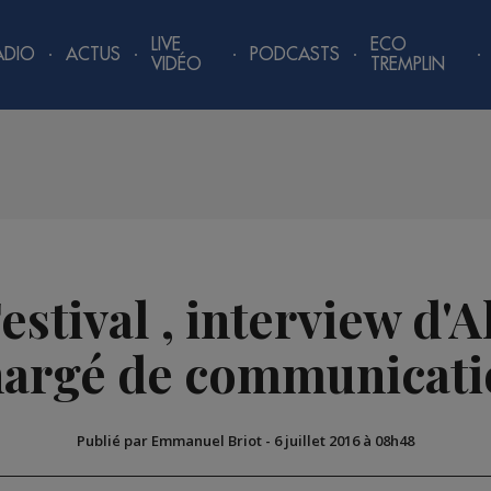
LIVE
ECO
ADIO
ACTUS
PODCASTS
VIDÉO
TREMPLIN
tival , interview d'Al
hargé de communicati
Publié par Emmanuel Briot
-
6 juillet 2016 à 08h48