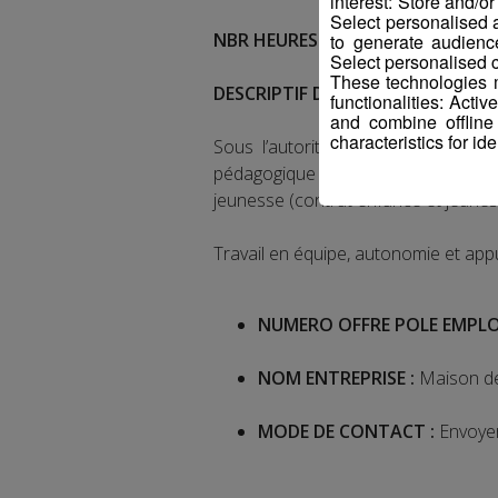
interest: Store and/o
Select personalised
NBR HEURES HEBDOMADAIRES :
35
to generate audienc
Select personalised c
These technologies m
DESCRIPTIF DU POSTE :
functionalities: Acti
and combine offline
characteristics for ide
Sous l’autorité du Directeur de la
pédagogique des secteurs de la MJC
jeunesse (contrat enfance et jeuness
Travail en équipe, autonomie et appu
NUMERO OFFRE POLE EMPLO
NOM ENTREPRISE :
Maison des
MODE DE CONTACT :
Envoyer