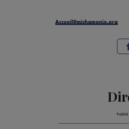
Accueil@mjchamonix.org
Dir
Publié