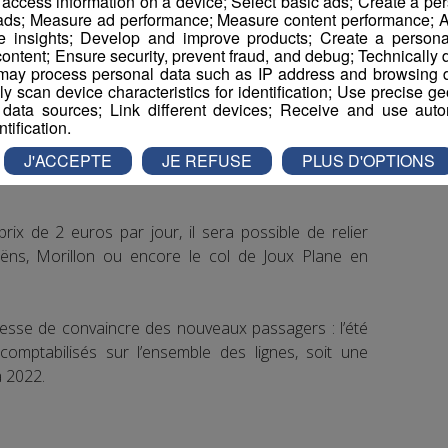
r access information on a device; Select basic ads; Create a per
 ads; Measure ad performance; Measure content performance; A
e insights; Develop and improve products; Create a personali
ontent; Ensure security, prevent fraud, and debug; Technically d
ay process personal data such as IP address and browsing da
vely scan device characteristics for identification; Use precise g
 data sources; Link different devices; Receive and use autom
ntification.
J'ACCEPTE
JE REFUSE
PLUS D'OPTIONS
tes et les locaux de la vallée du Giffre pourront
rix de 2 euros par jour, il sera possible de relier
oëns, Morillon ou encore le col de Joux Plane en
cesse de convaincre des nouveaux passagers : l’été
omptabilisés sur l’ensemble des lignes, soit une
 2022.