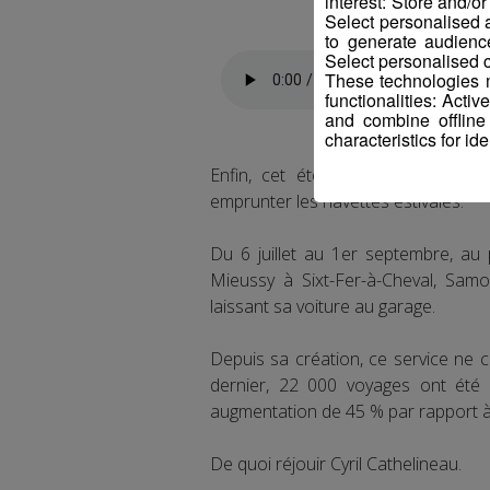
interest: Store and/o
Select personalised
to generate audienc
Select personalised c
These technologies m
functionalities: Acti
and combine offline
characteristics for ide
Enfin, cet été encore, les touris
emprunter les navettes estivales.
Du 6 juillet au 1er septembre, au p
Mieussy à Sixt-Fer-à-Cheval, Sam
laissant sa voiture au garage.
Depuis sa création, ce service ne 
dernier, 22 000 voyages ont été c
augmentation de 45 % par rapport à
De quoi réjouir Cyril Cathelineau.