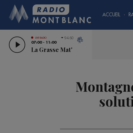
ACCUEIL
R
94.60
LIVE RADIO
07:00 - 11:00
La Grasse Mat'
Montagnes
solut