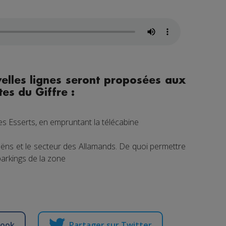
velles lignes seront proposées aux
es du Giffre :
Les Esserts, en empruntant la télécabine
oëns et le secteur des Allamands. De quoi permettre
parkings de la zone
book
Partager sur Twitter