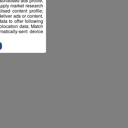
sonalised ads profile;
pply market research
sed content profile;
eliver ads or content.
ta to offer following
eolocation data; Match
atically-sent device