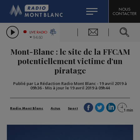
HOROSCOPE
CITIZEN MACHINERY
NOUS
CONTACTER
COMPAGNIE DU MONT-BLANC
LES CHRONIQUES DE L'EXPERT
GRAND MASSIF DOMAINES SKIABLES
LIVE RADIO
94.60
BORINI
Mont-Blanc : le site de la FFCAM
BIGARD
potentiellement victime d'un
piratage
Publié par La Rédaction Radio Mont Blanc
-
19 avril 2019 à
09h36
-
Mis à jour le 19 avril 2019 à 09h44
Radio Mont Blanc
Actus
Sport