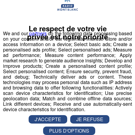
Le respect de votre vie
We and our
partners
do the following data processing based
privée est notre priorité
on your consent and/or our legitimate interest: Store and/or
access information on a device; Select basic ads; Create a
personalised ads profile; Select personalised ads; Measure
ad performance; Measure content performance; Apply
Chamonix : le compte à rebours
market research to generate audience insights; Develop and
est lancé pour Musilac Mont-
improve products; Create a personalised content profile;
Select personalised content; Ensure security, prevent fraud,
Blanc
and debug; Technically deliver ads or content. These
technologies may process personal data such as IP address
and browsing data to offer following functionalities: Actively
Publié par La Rédaction Radio Mont Blanc
-
19 avril 2019 à
scan device characteristics for identification; Use precise
10h46
-
Mis à jour le 19 avril 2019 à 11h23
geolocation data; Match and combine offline data sources;
Link different devices; Receive and use automatically-sent
device characteristics for identification.
Radio Mont Blanc
Actus
J'ACCEPTE
JE REFUSE
Société
PLUS D'OPTIONS