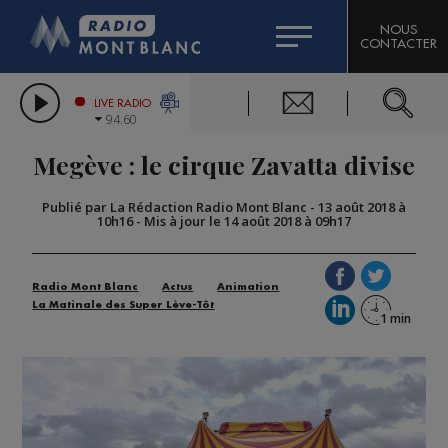
HOROSCOPE
CITIZEN MACHINERY
NOUS
CONTACTER
COMPAGNIE DU MONT-BLANC
LES CHRONIQUES DE L'EXPERT
GRAND MASSIF DOMAINES SKIABLES
LIVE RADIO
94.60
BORINI
Megève : le cirque Zavatta divise
BIGARD
Publié par La Rédaction Radio Mont Blanc
-
13 août 2018 à
10h16
-
Mis à jour le 14 août 2018 à 09h17
Radio Mont Blanc
Actus
Animation
La Matinale des Super Lève-Tôt