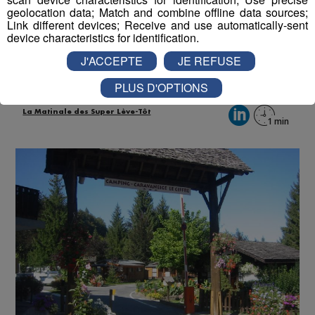
Samoëns : 138 vacanciers évacués
geolocation data; Match and combine offline data sources;
du camping à cause d'un incendie
Link different devices; Receive and use automatically-sent
device characteristics for identification.
Publié par David Gaydon
-
3 septembre 2018 à 10h50
J'ACCEPTE
JE REFUSE
PLUS D'OPTIONS
Radio Mont Blanc
Actus
Animation
La Matinale des Super Lève-Tôt