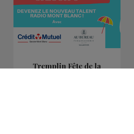
Tremplin Fête de la
Musique Radio Mont
Blanc Saison 3
La Matinale des Super Lève-Tôt
La Famille Radio Mont Blanc