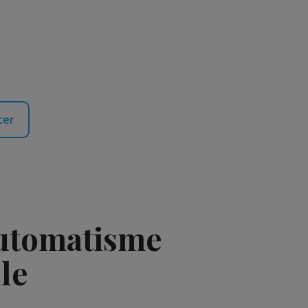
ter
automatisme
le