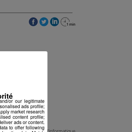
rité
nd/or our legitimate
sonalised ads profile;
pply market research
sed content profile;
eliver ads or content.
ta to offer following
e l'automatisme et de l'informatique