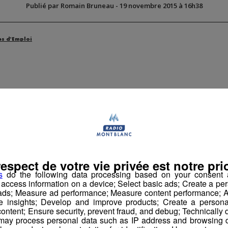
Publié par Romain Bruneau
-
19 novembre 2015 à 16h38
es d'Emploi
respect de votre vie privée est notre prio
H Horaires normaux
s
do the following data processing based on your consent a
r access information on a device; Select basic ads; Create a per
 ads; Measure ad performance; Measure content performance; A
e insights; Develop and improve products; Create a personali
ontent; Ensure security, prevent fraud, and debug; Technically d
ay process personal data such as IP address and browsing da
nformatique Industrielle, vous participerez au développement d