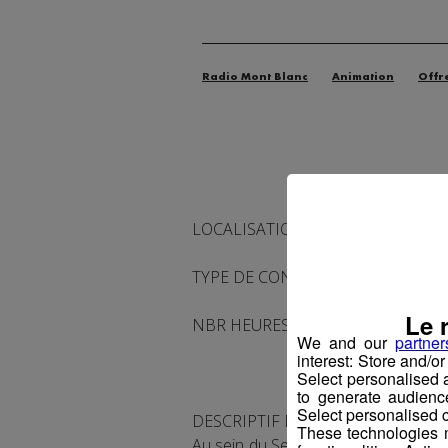
Radio Mont Blanc
Animation
Offr
LOCALISATION : 74 - SALLANCHES
TYPE DE CONTRAT : cdi
Le 
NBR HEURES HEBDOMADAIRES : 35
We and our
partner
interest: Store and/o
Select personalised
to generate audienc
Select personalised c
DESCRIPTIF DU POSTE
These technologies m
Au sein du Service Automatisme et I