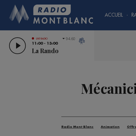
ACCUEIL
R
94.60
LIVE RADIO
11:00 - 13:00
La Rando
Mécanici
Radio Mont Blanc
Animation
Offr