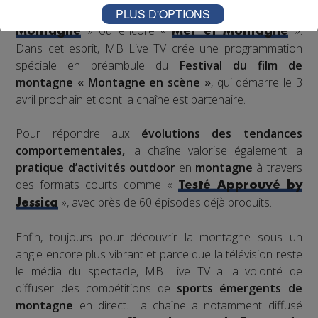
semaines thématiques
comme «
PLUS D'OPTIONS
Femmes et
» ou encore «
».
Montagne
Mer et Montagne
Dans cet esprit, MB Live TV crée une programmation
spéciale en préambule du
Festival du film de
montagne « Montagne en scène »
, qui démarre le 3
avril prochain et dont la chaîne est partenaire.
Pour répondre aux
évolutions des tendances
comportementales,
la chaîne valorise également la
pratique d’activités outdoor
en
montagne
à travers
des formats courts comme «
Testé Approuvé by
», avec près de 60 épisodes déjà produits.
Jessica
Enfin, toujours pour découvrir la montagne sous un
angle encore plus vibrant et parce que la télévision reste
le média du spectacle, MB Live TV a la volonté de
diffuser des compétitions de
sports émergents de
montagne
en direct. La chaîne a notamment diffusé