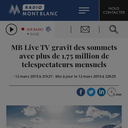
HOROSCOPE
CITIZEN MACHINERY
NOUS
CONTACTER
COMPAGNIE DU MONT-BLANC
LES CHRONIQUES DE L'EXPERT
GRAND MASSIF DOMAINES SKIABLES
LIVE RADIO
94.60
BORINI
MB Live TV gravit des sommets
BIGARD
avec plus de 1,75 million de
telespectateurs mensuels
-
12 mars 2019 à 21h27
-
Mis à jour le 12 mars 2019 à 22h29