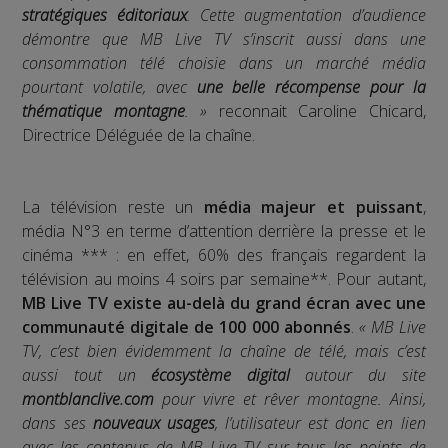
stratégiques éditoriaux
. Cette augmentation d’audience
démontre que MB Live TV s’inscrit aussi dans une
consommation télé choisie dans un marché média
pourtant volatile, avec
une belle récompense pour la
thématique montagne
. »
reconnait Caroline Chicard,
Directrice Déléguée de la chaîne.
La télévision reste un
média majeur et puissant
,
média N°3 en terme d’attention derrière la presse et le
cinéma *** : en effet, 60% des français regardent la
télévision au moins 4 soirs par semaine**. Pour autant,
MB Live TV existe au-delà du grand écran avec une
communauté digitale de 100 000 abonnés
.
« MB Live
TV, c’est bien évidemment la chaîne de télé, mais c’est
aussi tout un
écosystème digital
autour du site
montblanclive.com
pour vivre et rêver montagne. Ainsi,
dans ses
nouveaux usages
, l’utilisateur est donc en lien
avec les contenus de MB Live TV sur tous les points de