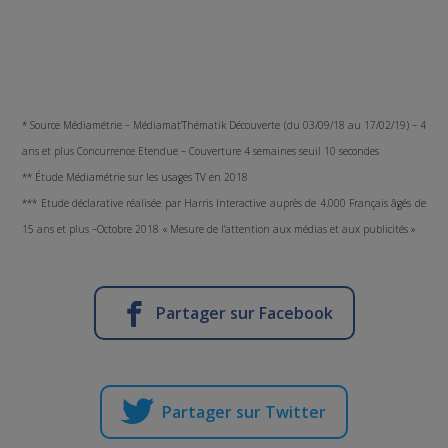
* Source Médiamétrie – Médiamat’Thématik Découverte (du 03/09/18 au 17/02/19) – 4
ans et plus Concurrence Etendue – Couverture 4 semaines seuil 10 secondes
** Étude Médiamétrie sur les usages TV en 2018
*** Etude déclarative réalisée par Harris Interactive auprès de 4.000 Français âgés de
15 ans et plus –Octobre 2018 « Mesure de l’attention aux médias et aux publicités »
Partager sur Facebook
Partager sur Twitter