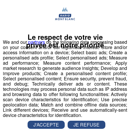
permettre au public de
lâcher prise
et de se laisser
guider par une
variété de programmes et de
, notamment auprès d’un public urbain, en
contenus
soif d’oxygène.
Le respect de votre vie
We and our
partners
do the following data processing based
privée est notre priorité
on your consent and/or our legitimate interest: Store and/or
access information on a device; Select basic ads; Create a
personalised ads profile; Select personalised ads; Measure
ad performance; Measure content performance; Apply
market research to generate audience insights; Develop and
improve products; Create a personalised content profile;
Select personalised content; Ensure security, prevent fraud,
and debug; Technically deliver ads or content. These
technologies may process personal data such as IP address
and browsing data to offer following functionalities: Actively
scan device characteristics for identification; Use precise
geolocation data; Match and combine offline data sources;
Link different devices; Receive and use automatically-sent
Dans ce positionnement, MB Live TV co-produit et
device characteristics for identification.
diffuse des documentaires pour
contempler la
J'ACCEPTE
JE REFUSE
montagne
et
événementialise
ces diffusions avec des