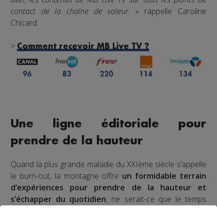
contact de la chaîne de valeur. »
rappelle Caroline
Chicard.
>
Comment recevoir MB Live TV ?
Une ligne éditoriale pour
prendre de la hauteur
Quand la plus grande maladie du XXIème siècle s’appelle
le burn-out, la montagne offre
un formidable terrain
d’expériences pour prendre de la hauteur et
s’échapper du quotidien
, ne serait-ce que le temps
d’une soirée. Telle est la mission de MB Live TV :