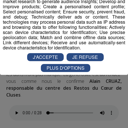
market research to generate audience insights; Develop and
improve products; Create a personalised content profile;
Select personalised content; Ensure security, prevent fraud,
Vous les avez peut-être croisés ce week-end dans
and debug; Technically deliver ads or content. These
les supermarchés.
technologies may process personal data such as IP address
and browsing data to offer following functionalities: Actively
scan device characteristics for identification; Use precise
Les
bénévoles des Restos du cœur
se sont mobilisés
geolocation data; Match and combine offline data sources;
pour une nouvelle grande collecte, afin de préparer les
Link different devices; Receive and use automatically-sent
dons qui seront distribués aux plus démunis cet été.
device characteristics for identification.
J'ACCEPTE
JE REFUSE
La Haute Savoie compte sept centres dans le
département, gérés par 450 bénévoles. Et ce weekend,
PLUS D'OPTIONS
les dons n’ont pas manqué. La générosité est au rendez-
vous comme nous le confirme
Alain CRUAZ,
responsable du centre des Restos du Cœur de
Cluses
.