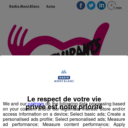
Radio Mont Blanc
Actus
Le respect de votre vie
We and our
partners
do the following data processing based
privée est notre priorité
on your consent and/or our legitimate interest: Store and/or
access information on a device; Select basic ads; Create a
personalised ads profile; Select personalised ads; Measure
ad performance; Measure content performance; Apply