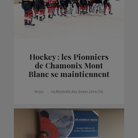
Hockey : les Pionniers
de Chamonix Mont
Blanc se maintiennent
en ligue Magnus
Actus
La Matinale des Super Lève-Tôt