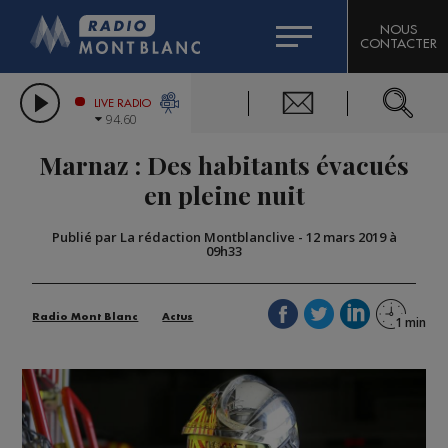
HOROSCOPE
CITIZEN MACHINERY
NOUS
CONTACTER
COMPAGNIE DU MONT-BLANC
LES CHRONIQUES DE L'EXPERT
GRAND MASSIF DOMAINES SKIABLES
LIVE RADIO
94.60
BORINI
Marnaz : Des habitants évacués
BIGARD
en pleine nuit
Publié par La rédaction Montblanclive
-
12 mars 2019 à
09h33
Radio Mont Blanc
Actus