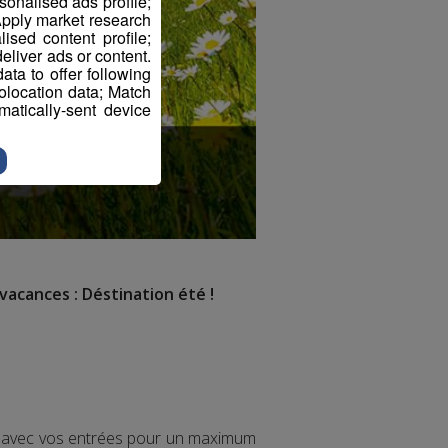
sonalised ads profile;
pply market research
sed content profile;
eliver ads or content.
ta to offer following
eolocation data; Match
atically-sent device
vacances : Déstination été !
ir avec vos entrées pour un maximum