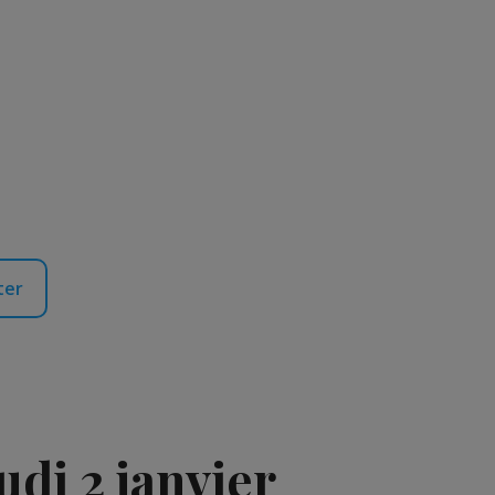
ter
udi 2 janvier