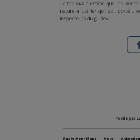
Le tribunal a estimé que les pièces 
nature à justifier qu’il soit porté u
inspecteurs du guide».
Publié par L
Radio Mont Blanc
Actus
Animatio