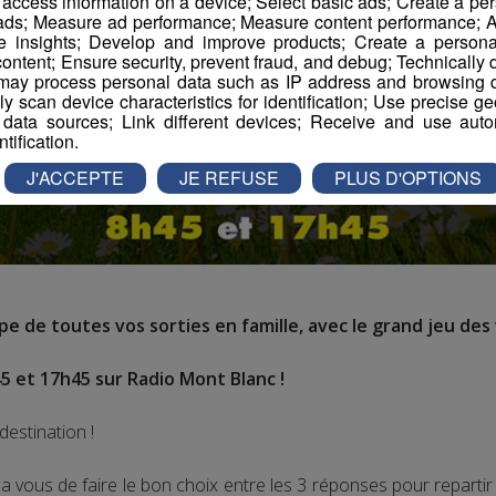
r access information on a device; Select basic ads; Create a per
 ads; Measure ad performance; Measure content performance; A
e insights; Develop and improve products; Create a personali
ontent; Ensure security, prevent fraud, and debug; Technically d
ay process personal data such as IP address and browsing da
vely scan device characteristics for identification; Use precise g
 data sources; Link different devices; Receive and use autom
ntification.
J'ACCEPTE
JE REFUSE
PLUS D'OPTIONS
e de toutes vos sorties en famille, avec le grand jeu des 
5 et 17h45 sur Radio Mont Blanc !
destination !
 vous de faire le bon choix entre les 3 réponses pour repart