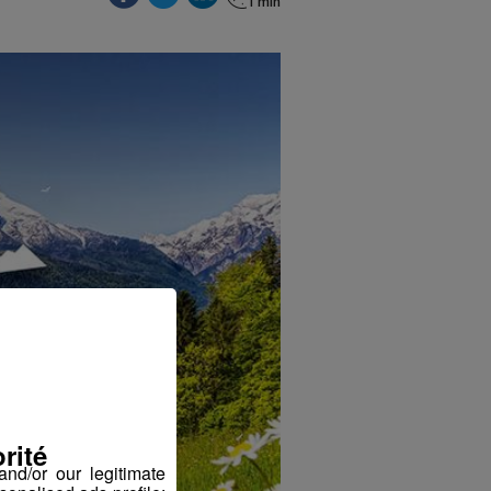
rité
nd/or our legitimate