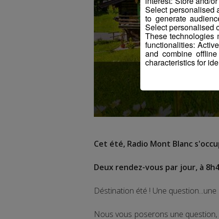
interest: Store and/o
Select personalised
to generate audienc
Select personalised c
These technologies m
functionalities: Acti
and combine offline
characteristics for ide
Cet été, Radio Mont Blanc s'occup
Deux rendez-vous par jour, à 8h4
Déstination été ! Une question...une 
Nous vous poserons une question, a