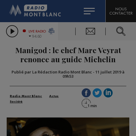
HOROSCOPE
CITIZEN MACHINERY
NOUS
CONTACTER
COMPAGNIE DU MONT-BLANC
LES CHRONIQUES DE L'EXPERT
GRAND MASSIF DOMAINES SKIABLES
LIVE RADIO
94.60
BORINI
Manigod : le chef Marc Veyrat
BIGARD
renonce au guide Michelin
Publié par La Rédaction Radio Mont Blanc
-
11 juillet 2019 à
09h53
Radio Mont Blanc
Actus
Société