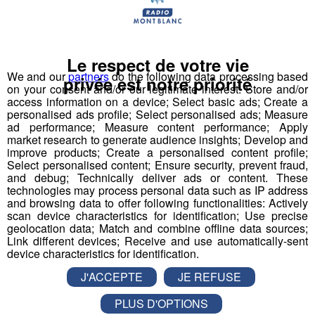
Nous vous poserons une question, a vous de faire le
bon choix entre les 3 réponses pour repartir avec vos
entrées pour un maximum d'activités dans la région !
Le respect de votre vie
We and our
partners
do the following data processing based
privée est notre priorité
Inscription par téléphone toute la journée pour
on your consent and/or our legitimate interest: Store and/or
participer aux 2 tirages au sort par jour à 8h45 et 17h45.
access information on a device; Select basic ads; Create a
personalised ads profile; Select personalised ads; Measure
Appelez le standard au 04 50 58 24 09
ad performance; Measure content performance; Apply
market research to generate audience insights; Develop and
Pour cette semaine on vous offre vos entrées pour vous
improve products; Create a personalised content profile;
Select personalised content; Ensure security, prevent fraud,
et la personne de votre choix pour
WALIBI RHONE
and debug; Technically deliver ads or content. These
ALPES
!
technologies may process personal data such as IP address
and browsing data to offer following functionalities: Actively
Nathan est allé tester pour vous
Verticalp Émosson,
scan device characteristics for identification; Use precise
dans la Vallée du Trient
:
geolocation data; Match and combine offline data sources;
Link different devices; Receive and use automatically-sent
device characteristics for identification.
J'ACCEPTE
JE REFUSE
PLUS D'OPTIONS