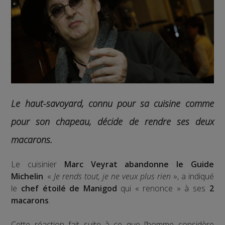
Le haut-savoyard, connu pour sa cuisine comme
pour son chapeau, décide de rendre ses deux
macarons.
Le cuisinier
Marc Veyrat abandonne le Guide
Michelin
. «
Je rends tout, je ne veux plus rien
», a indiqué
le
chef étoilé de Manigod
qui « renonce » à ses
2
macarons
.
Cette réaction fait suite à ce que l’homme considère