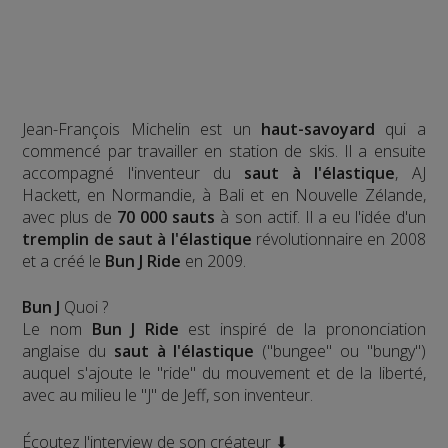
Jean-François Michelin est un
haut-savoyard
qui a
commencé par travailler en station de skis. Il a ensuite
accompagné l'inventeur du
saut à l'élastique
, AJ
Hackett, en Normandie, à Bali et en Nouvelle Zélande,
avec plus de
70 000 sauts
à son actif. Il a eu l'idée d'un
tremplin de saut à l'élastique
révolutionnaire en 2008
et a créé le
Bun J Ride
en 2009.
Bun J
Quoi ?
Le nom
Bun J Ride
est inspiré de la prononciation
anglaise du
saut à l'élastique
("bungee" ou "bungy")
auquel s'ajoute le "ride" du mouvement et de la liberté,
avec au milieu le "J" de Jeff, son inventeur.
Écoutez l'interview de son créateur ⬇