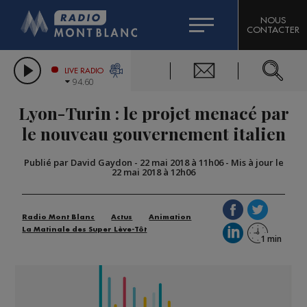
HOROSCOPE
CITIZEN MACHINERY
NOUS
CONTACTER
COMPAGNIE DU MONT-BLANC
LES CHRONIQUES DE L'EXPERT
GRAND MASSIF DOMAINES SKIABLES
LIVE RADIO
94.60
BORINI
Lyon-Turin : le projet menacé par
BIGARD
le nouveau gouvernement italien
Publié par David Gaydon
-
22 mai 2018 à 11h06
-
Mis à jour le
22 mai 2018 à 12h06
Radio Mont Blanc
Actus
Animation
La Matinale des Super Lève-Tôt