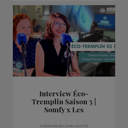
Interview Éco-
Tremplin Saison 5 |
Somfy x Les
InstantàNez
La Matinale des Super Lève-Tôt