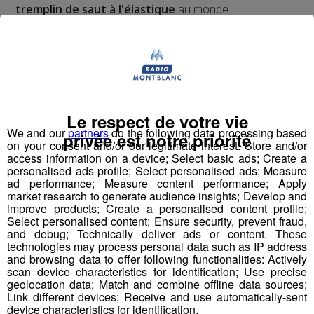
tremplin de saut à l'élastique
au monde.
Pour la version hivernale, c'est un
saut à l'élastique
!
en ski
Le respect de votre vie
We and our
partners
do the following data processing based
privée est notre priorité
on your consent and/or our legitimate interest: Store and/or
access information on a device; Select basic ads; Create a
personalised ads profile; Select personalised ads; Measure
ad performance; Measure content performance; Apply
Partager sur Facebook
market research to generate audience insights; Develop and
improve products; Create a personalised content profile;
Select personalised content; Ensure security, prevent fraud,
and debug; Technically deliver ads or content. These
technologies may process personal data such as IP address
Partager sur Twitter
and browsing data to offer following functionalities: Actively
scan device characteristics for identification; Use precise
geolocation data; Match and combine offline data sources;
Link different devices; Receive and use automatically-sent
device characteristics for identification.