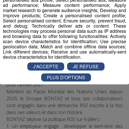
ad performance; Measure content performance; Apply
une évidence, nous en avons fait notre devoir au
market research to generate audience insights; Develop and
quotidien.
improve products; Create a personalised content profile;
Select personalised content; Ensure security, prevent fraud,
and debug; Technically deliver ads or content. These
technologies may process personal data such as IP address
and browsing data to offer following functionalities: Actively
scan device characteristics for identification; Use precise
geolocation data; Match and combine offline data sources;
-
: BONTAZ, fournisseur
Le Groupe Bontaz
Link different devices; Receive and use automatically-sent
device characteristics for identification.
automobile de rang 1 et leader mondial dans les
fonctions hydrauliques automobiles, est un groupe
J'ACCEPTE
JE REFUSE
engagé dans le développement durable et certifié GOLD
PLUS D'OPTIONS
par ECOVADIS, plate-forme RSE de référence mondiale
pour l’année 2021.
Membre du Pacte Mondial des Nations Unies depuis
2020, le Groupe BONTAZ et tous ses collaborateurs
sont engagés dans une démarche RSE inscrite à la fois
dans ses valeurs et dans son histoire.
BONTAZ déploie sa politique RSE sur 4 piliers :
1. Un employeur engagé : développer le bien-être des