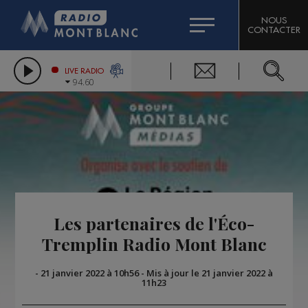
HOROSCOPE
CITIZEN MACHINERY
NOUS
CONTACTER
COMPAGNIE DU MONT-BLANC
LES CHRONIQUES DE L'EXPERT
GRAND MASSIF DOMAINES SKIABLES
LIVE RADIO
94.60
BORINI
BIGARD
Les partenaires de l'Éco-
Tremplin Radio Mont Blanc
-
21 janvier 2022 à 10h56
-
Mis à jour le 21 janvier 2022 à
11h23