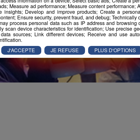
r access information on a device; Select basic ads; Create a per
 ads; Measure ad performance; Measure content performance; A
e insights; Develop and improve products; Create a personali
ontent; Ensure security, prevent fraud, and debug; Technically d
ay process personal data such as IP address and browsing da
vely scan device characteristics for identification; Use precise g
 data sources; Link different devices; Receive and use autom
ntification.
J'ACCEPTE
JE REFUSE
PLUS D'OPTIONS