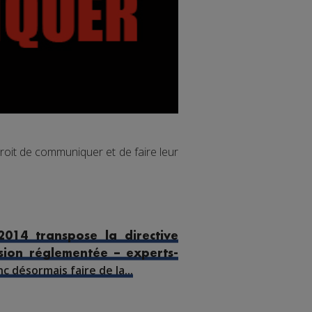
droit de communiquer et de faire leur
014 transpose la directive
sion réglementée – experts-
 désormais faire de la...