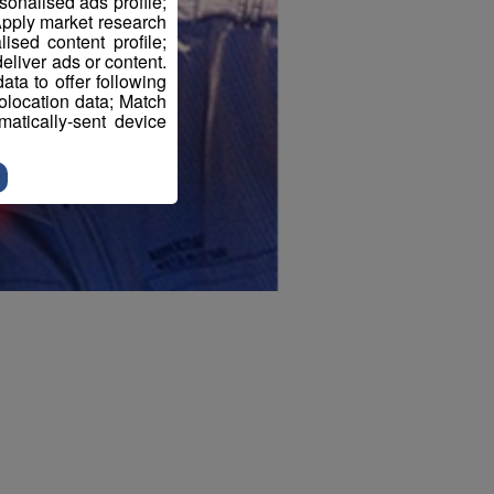
sonalised ads profile;
pply market research
sed content profile;
eliver ads or content.
ta to offer following
eolocation data; Match
atically-sent device