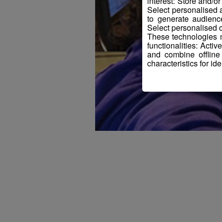
interest: Store and/o
Select personalised
to generate audienc
Select personalised c
These technologies m
functionalities: Acti
and combine offline
characteristics for ide