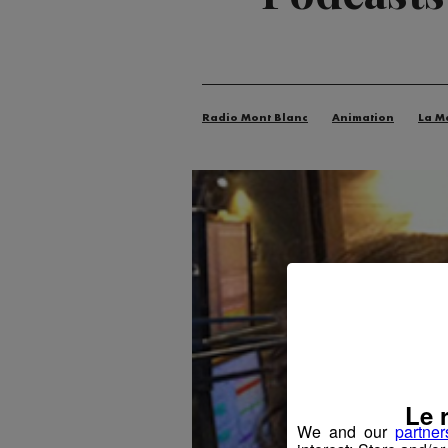
Radio Mont Blanc
Animation
La M
Le 
We and our
partner