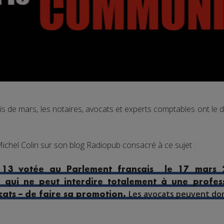
ois de mars, les notaires, avocats et experts comptables ont le 
 Michel Colin sur son blog Radiopub consacré à ce sujet :
. 13 votée au Parlement français le 17 mars 2
s qui ne peut interdire totalement à une profes
Les avocats peuvent donc
cats – de faire sa promotion.