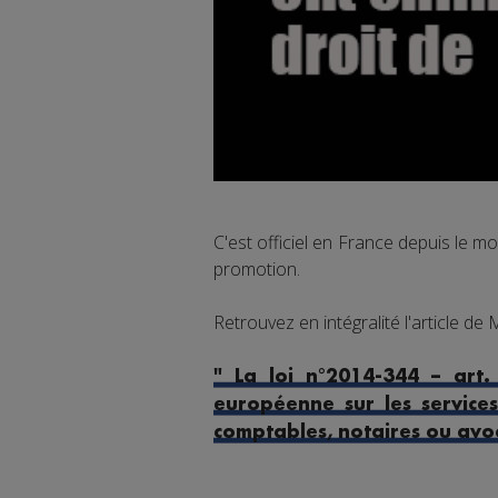
C'est officiel en France depuis le m
promotion.
Retrouvez en intégralité l'article de
" La loi n°2014-344 – art
européenne sur les service
comptables, notaires ou avo