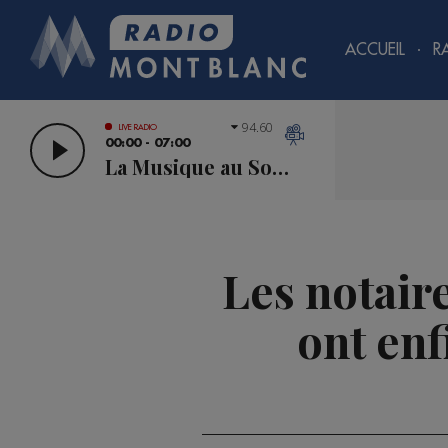
ACCUEIL
R
94.60
LIVE RADIO
00:00 - 07:00
La Musique au Sommet
Les notair
ont enf