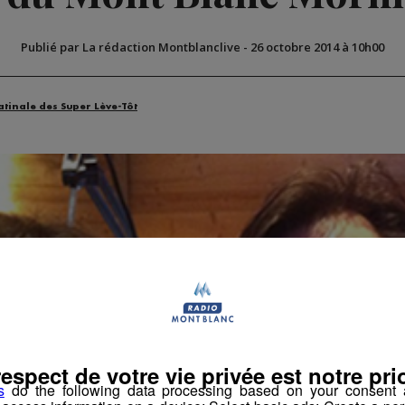
Publié par La rédaction Montblanclive
-
26 octobre 2014 à 10h00
atinale des Super Lève-Tôt
respect de votre vie privée est notre prio
s
do the following data processing based on your consent a