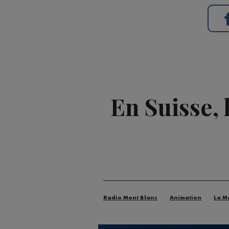
En Suisse,
Radio Mont Blanc
Animation
La M