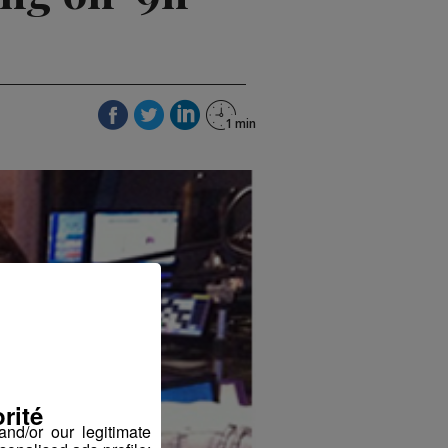
rité
nd/or our legitimate