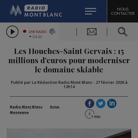
HOROSCOPE
CITIZEN MACHINERY
NOUS
CONTACTER
COMPAGNIE DU MONT-BLANC
LES CHRONIQUES DE L'EXPERT
GRAND MASSIF DOMAINES SKIABLES
LIVE RADIO
94.60
BORINI
Les Houches-Saint Gervais : 15
BIGARD
millions d’euros pour moderniser
le domaine skiable
Publié par La Rédaction Radio Mont Blanc
-
27 février 2026 à
12h14
Radio Mont Blanc
Actus
Montagne