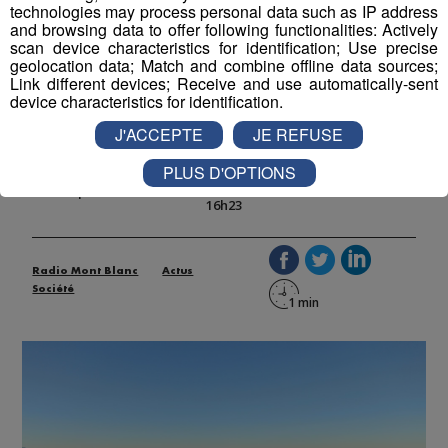
technologies may process personal data such as IP address
and browsing data to offer following functionalities: Actively
scan device characteristics for identification; Use precise
geolocation data; Match and combine offline data sources;
Link different devices; Receive and use automatically-sent
device characteristics for identification.
Grand-Annecy : il faudra payer
J'ACCEPTE
JE REFUSE
pour se garer au Semnoz
PLUS D'OPTIONS
Publié par La Rédaction Radio Mont Blanc
-
27 février 2026 à
16h23
Radio Mont Blanc
Actus
Société