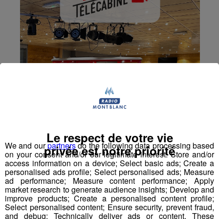
Le respect de votre vie
We and our
partners
do the following data processing based
privée est notre priorité
on your consent and/or our legitimate interest: Store and/or
access information on a device; Select basic ads; Create a
personalised ads profile; Select personalised ads; Measure
ad performance; Measure content performance; Apply
market research to generate audience insights; Develop and
improve products; Create a personalised content profile;
Select personalised content; Ensure security, prevent fraud,
and debug; Technically deliver ads or content. These