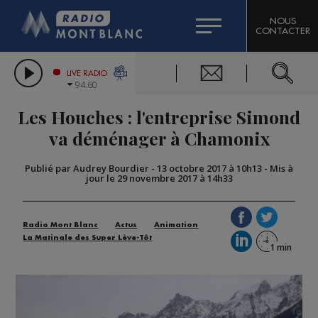
HOROSCOPE
CITIZEN MACHINERY
NOUS
CONTACTER
COMPAGNIE DU MONT-BLANC
LES CHRONIQUES DE L'EXPERT
GRAND MASSIF DOMAINES SKIABLES
LIVE RADIO
94.60
BORINI
Les Houches : l'entreprise Simond
BIGARD
va déménager à Chamonix
Publié par Audrey Bourdier
-
13 octobre 2017 à 10h13
-
Mis à
jour le 29 novembre 2017 à 14h33
Radio Mont Blanc
Actus
Animation
La Matinale des Super Lève-Tôt