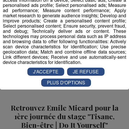
personalised ads profile; Select personalised ads; Measure
ad performance; Measure content performance; Apply
Retrouvez leur interview :
market research to generate audience insights; Develop and
improve products; Create a personalised content profile;
Select personalised content; Ensure security, prevent fraud,
mp3
and debug; Technically deliver ads or content. These
technologies may process personal data such as IP address
and browsing data to offer following functionalities: Actively
scan device characteristics for identification; Use precise
Partager sur Facebook
geolocation data; Match and combine offline data sources;
Link different devices; Receive and use automatically-sent
device characteristics for identification.
J'ACCEPTE
JE REFUSE
Partager sur Twitter
PLUS D'OPTIONS
Retrouvez Emile Micard pour la
1ère journée du stage "Tisane,
Bien-être | Do It Yourself"