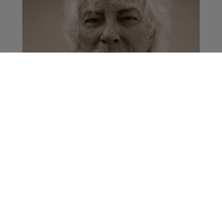
Huges Aufray en
interview
La Matinale des Super Lève-Tôt