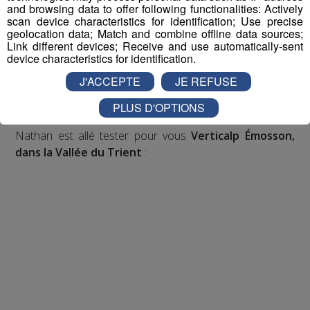
Inscription par téléphone toute la journée pour
and browsing data to offer following functionalities: Actively
scan device characteristics for identification; Use precise
participer aux 2 tirages au sort par jour à 8h45 et 17h45.
geolocation data; Match and combine offline data sources;
Appelez le standard au 04 50 58 24 09
Link different devices; Receive and use automatically-sent
device characteristics for identification.
Pour cette semaine on vous offre vos entrées pour vous
J'ACCEPTE
JE REFUSE
et la personne de votre choix pour
WALIBI RHONE
PLUS D'OPTIONS
ALPES
!
Nathan est allé tester pour vous
Verticalp Émosson,
dans la Vallée du Trient
: