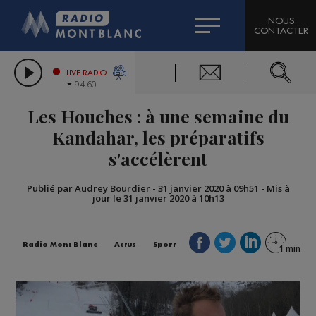
HOROSCOPE
CITIZEN MACHINERY
NOUS
CONTACTER
COMPAGNIE DU MONT-BLANC
LES CHRONIQUES DE L'EXPERT
GRAND MASSIF DOMAINES SKIABLES
LIVE RADIO
94.60
BORINI
Les Houches : à une semaine du
BIGARD
Kandahar, les préparatifs
s'accélèrent
Publié par Audrey Bourdier
-
31 janvier 2020 à 09h51
-
Mis à
jour le 31 janvier 2020 à 10h13
Radio Mont Blanc
Actus
Sport