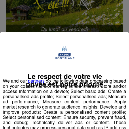
Cet été, Radio Mont Blanc s'occupe de toutes vos
sorties en famille, avec le grand jeu des vacances :
Déstination été !
Deux rendez-vous par jour, à 8h45 et 17h45 sur
Le respect de votre vie
Radio Mont Blanc !
We and our
partners
do the following data processing based
privée est notre priorité
on your consent and/or our legitimate interest: Store and/or
Déstination été ! Une question...une destination !
access information on a device; Select basic ads; Create a
personalised ads profile; Select personalised ads; Measure
ad performance; Measure content performance; Apply
Nous vous poserons une question, a vous de faire le
market research to generate audience insights; Develop and
bon choix entre les 3 réponses pour repartir avec vos
improve products; Create a personalised content profile;
Select personalised content; Ensure security, prevent fraud,
entrées pour un maximum d'activités dans la région !
and debug; Technically deliver ads or content. These
technologies may process personal data such as IP address