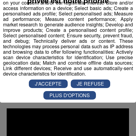
privée est notre priorité
on your consent and/or our legitimate interest: Store and/or
access information on a device; Select basic ads; Create a
personalised ads profile; Select personalised ads; Measure
ad performance; Measure content performance; Apply
market research to generate audience insights; Develop and
improve products; Create a personalised content profile;
Select personalised content; Ensure security, prevent fraud,
Géographe
and debug; Technically deliver ads or content. These
technologies may process personal data such as IP address
and browsing data to offer following functionalities: Actively
Laurent Astrade, géographe et enseignant-
scan device characteristics for identification; Use precise
chercheur au laboratoire Edytem
, nous présente sa
geolocation data; Match and combine offline data sources;
Link different devices; Receive and use automatically-sent
vision des cours d'eau et de leur évolution.
device characteristics for identification.
Dans le cadre du projet "Les rivières : parlons-en !"
avec
J'ACCEPTE
JE REFUSE
le SM3A - Syndicat Mixte d'Aménagement de l'Arve et de
ses Affluents.
PLUS D'OPTIONS