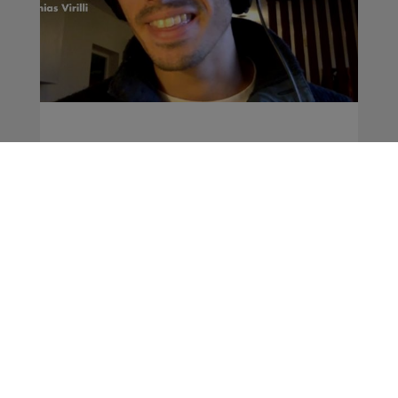
Initiatives | Mathias
Virilli, co-auteur du
livre “Demain la
Montagne"
La Famille Radio Mont Blanc
Initiatives