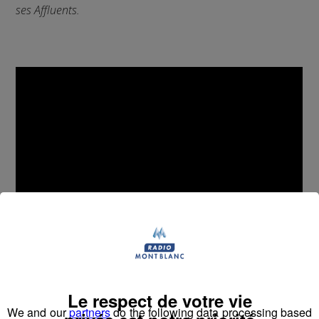
ses Affluents.
Le respect de votre vie
We and our
partners
do the following data processing based