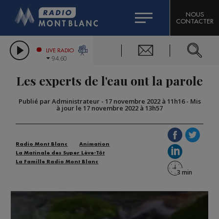
HOROSCOPE
CITIZEN MACHINERY
NOUS
CONTACTER
COMPAGNIE DU MONT-BLANC
LES CHRONIQUES DE L'EXPERT
GRAND MASSIF DOMAINES SKIABLES
LIVE RADIO
94.60
BORINI
Les experts de l'eau ont la parole
BIGARD
Publié par Administrateur
-
17 novembre 2022 à 11h16
-
Mis
à jour le 17 novembre 2022 à 13h57
Radio Mont Blanc
Animation
La Matinale des Super Lève-Tôt
La Famille Radio Mont Blanc