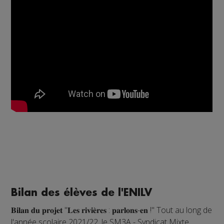
Bilan des élèves de l'ENILV
𝐁𝐢𝐥𝐚𝐧 𝐝𝐮 𝐩𝐫𝐨𝐣𝐞𝐭 "𝐋𝐞𝐬 𝐫𝐢𝐯𝐢𝐞̀𝐫𝐞𝐬 : 𝐩𝐚𝐫𝐥𝐨𝐧𝐬-𝐞𝐧 !" Tout au long de
l'année scolaire 2021/22, le SM3A - Syndicat Mixte