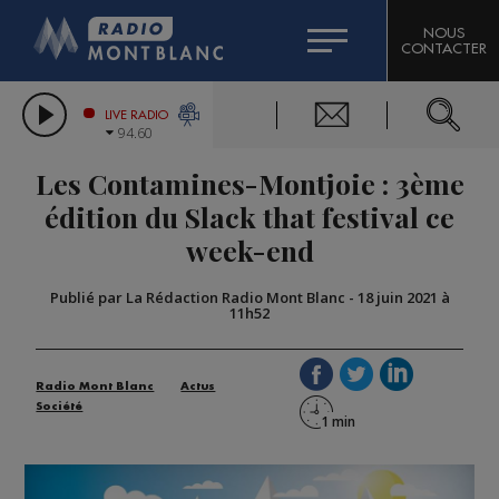
HOROSCOPE
CITIZEN MACHINERY
NOUS
CONTACTER
COMPAGNIE DU MONT-BLANC
LES CHRONIQUES DE L'EXPERT
GRAND MASSIF DOMAINES SKIABLES
LIVE RADIO
94.60
BORINI
Les Contamines-Montjoie : 3ème
BIGARD
édition du Slack that festival ce
week-end
Publié par La Rédaction Radio Mont Blanc
-
18 juin 2021 à
11h52
Radio Mont Blanc
Actus
Société