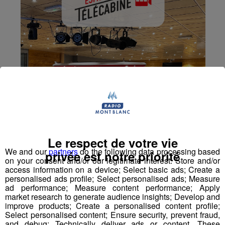
Le respect de votre vie
We and our
partners
do the following data processing based
privée est notre priorité
on your consent and/or our legitimate interest: Store and/or
access information on a device; Select basic ads; Create a
personalised ads profile; Select personalised ads; Measure
ad performance; Measure content performance; Apply
market research to generate audience insights; Develop and
improve products; Create a personalised content profile;
Select personalised content; Ensure security, prevent fraud,
and debug; Technically deliver ads or content. These