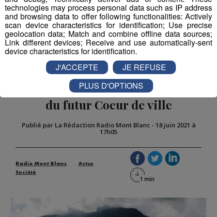
technologies may process personal data such as IP address
and browsing data to offer following functionalities: Actively
scan device characteristics for identification; Use precise
geolocation data; Match and combine offline data sources;
Link different devices; Receive and use automatically-sent
device characteristics for identification.
Saint-Pierre-en-Faucigny : des
J'ACCEPTE
JE REFUSE
vestiges de l'âge de bronze et du
PLUS D'OPTIONS
Moyen-Age découverts sur le site
du futur Coeur de ville
Publié par La Rédaction Radio Mont Blanc
-
18 juin 2021 à
17h05
Radio Mont Blanc
Actus
Société