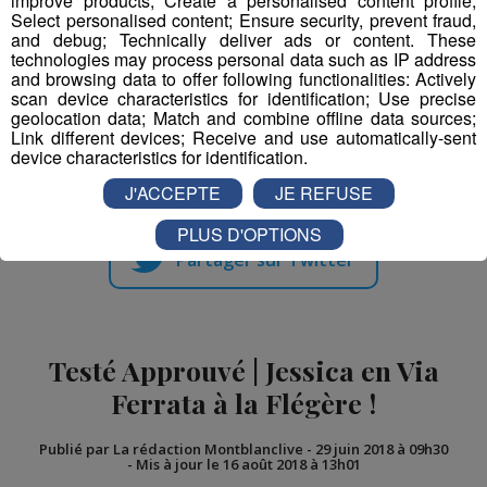
improve products; Create a personalised content profile;
!
en ski
Select personalised content; Ensure security, prevent fraud,
and debug; Technically deliver ads or content. These
technologies may process personal data such as IP address
and browsing data to offer following functionalities: Actively
scan device characteristics for identification; Use precise
geolocation data; Match and combine offline data sources;
Link different devices; Receive and use automatically-sent
Partager sur Facebook
device characteristics for identification.
J'ACCEPTE
JE REFUSE
PLUS D'OPTIONS
Partager sur Twitter
Testé Approuvé | Jessica en Via
Ferrata à la Flégère !
Publié par La rédaction Montblanclive
-
29 juin 2018 à 09h30
-
Mis à jour le 16 août 2018 à 13h01