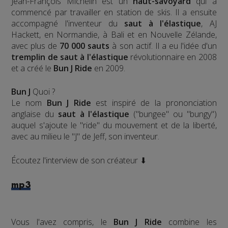
Jean-François Michelin est un
haut-savoyard
qui a
commencé par travailler en station de skis. Il a ensuite
accompagné l'inventeur du
saut à l'élastique
, AJ
Hackett, en Normandie, à Bali et en Nouvelle Zélande,
avec plus de
70 000 sauts
à son actif. Il a eu l'idée d'un
tremplin de saut à l'élastique
révolutionnaire en 2008
et a créé le
Bun J Ride
en 2009.
Bun J
Quoi ?
Le nom
Bun J Ride
est inspiré de la prononciation
anglaise du
saut à l'élastique
("bungee" ou "bungy")
auquel s'ajoute le "ride" du mouvement et de la liberté,
avec au milieu le "J" de Jeff, son inventeur.
Écoutez l'interview de son créateur ⬇
mp3
Vous l'avez compris, le
Bun J Ride
combine les