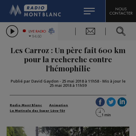
HOROSCOPE
CITIZEN MACHINERY
NOUS
CONTACTER
COMPAGNIE DU MONT-BLANC
LES CHRONIQUES DE L'EXPERT
GRAND MASSIF DOMAINES SKIABLES
LIVE RADIO
94.60
BORINI
Les Carroz : Un père fait 600 km
BIGARD
pour la recherche contre
l'hémophilie
Publié par David Gaydon
-
25 mai 2018 à 11h58
-
Mis à jour le
25 mai 2018 à 11h59
Radio Mont Blanc
Animation
La Matinale des Super Lève-Tôt