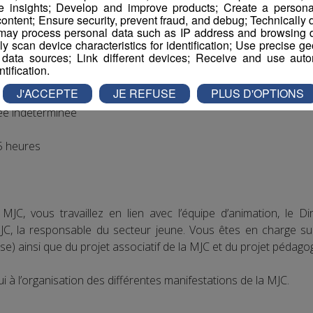
e insights; Develop and improve products; Create a personali
ontent; Ensure security, prevent fraud, and debug; Technically d
ay process personal data such as IP address and browsing da
vely scan device characteristics for identification; Use precise g
imateur Socio-culturelle
 data sources; Link different devices; Receive and use autom
ntification.
J'ACCEPTE
JE REFUSE
PLUS D'OPTIONS
ée indéterminée
 heures
 MJC, vous travaillez en lien avec l’équipe d’animation, le Di
, la responsable du secteur jeune. Vous êtes en charge sur le
e) ainsi que du projet associatif de la MJC et du projet pédago
i à l’organisation des différentes manifestations de la MJC.