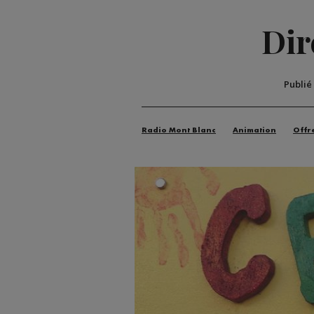
Dir
Publié
Radio Mont Blanc
Animation
Offr