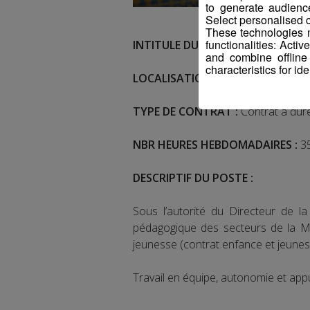
to generate audienc
Select personalised c
These technologies m
functionalities: Acti
INTITULE DU POSTE :
Animatrice/An
and combine offline
characteristics for ide
LOCALISATION :
Chamonix
TYPE DE CONTRAT :
Contrat à dur
NBR HEURES HEBDOMADAIRES :
35
DESCRIPTIF DU POSTE :
Sous l’autorité du Directeur de la
pédagogique des secteurs de la MJC
jeunesse (contrat enfance et jeuness
Travail en équipe, autonomie et appu