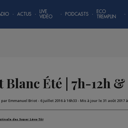
LIVE
ECO
ADIO
ACTUS
PODCASTS
VIDÉO
TREMPLIN
 Blanc Été | 7h-12h &
é par Emmanuel Briot
-
6 juillet 2016 à 16h33
-
Mis à jour le 31 août 2017 
atinale des Super Lève-Tôt