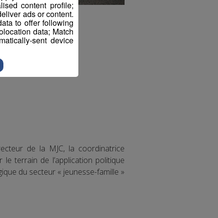
sed content profile;
eliver ads or content.
ta to offer following
eolocation data; Match
atically-sent device
recteur de la MJC, la coordinatrice
 terrain de l’application politique
gique du secteur « jeunesse-famille »