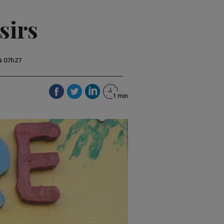
sirs
 à 07h27