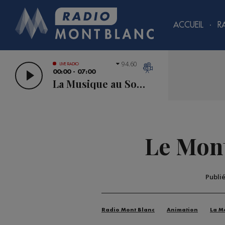
ACCUEIL
R
94.60
LIVE RADIO
00:00 - 07:00
La Musique au Sommet
Le Mont
Publi
Radio Mont Blanc
Animation
La M