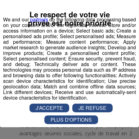
1 Accompagnant Éducatif et Social ou
Le respect de votre vie
Aide Médico-Psychologique ou Aide-
We and our
partners
do the following data processing based
privée est notre priorité
Soignant diplômé ou faisant fonction
on your consent and/or our legitimate interest: Store and/or
access information on a device; Select basic ads; Create a
Expérience dans le handicap souhaitée, débutant
personalised ads profile; Select personalised ads; Measure
accepté.
ad performance; Measure content performance; Apply
Autre diplôme accepté : Moniteur-Educateur.
market research to generate audience insights; Develop and
improve products; Create a personalised content profile;
> poste à pourvoir dès que possible
Select personalised content; Ensure security, prevent fraud,
and debug; Technically deliver ads or content. These
Conditions
:
technologies may process personal data such as IP address
and browsing data to offer following functionalities: Actively
scan device characteristics for identification; Use precise
CDI, 35h hebdomadaires, travail 1 weekend /2
geolocation data; Match and combine offline data sources;
(prime les dimanches travaillés)
Link different devices; Receive and use automatically-sent
Rémunération base conventionnelle CCN 1966,
device characteristics for identification.
salaire brut mensuel (indicatif de base, ancienneté
J'ACCEPTE
JE REFUSE
et diplôme pris en compte) : 2 000€
Mutuelle prise en charge à 90% par l’employeur
PLUS D'OPTIONS
Financement VAE et formations par l’employeur,
avantages œuvres sociales, cycle de travail en 2