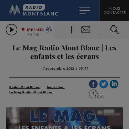
HOROSCOPE
CITIZEN MACHINERY
NOUS
CONTACTER
COMPAGNIE DU MONT-BLANC
LES CHRONIQUES DE L'EXPERT
GRAND MASSIF DOMAINES SKIABLES
LIVE RADIO
94.60
BORINI
Le Mag Radio Mont Blanc | Les
BIGARD
enfants et les écrans
-
7 septembre 2023 à 09h11
Radio Mont Blanc
Animation
Le Mag Radio Mont Blanc