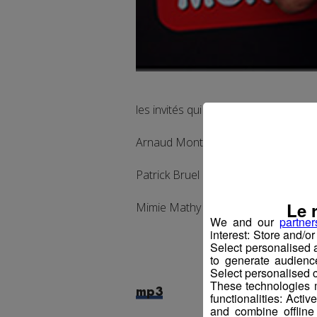
les invités qui n'étaient pas là avec 
Arnaud Montebourg
Patrick Bruel
Le 
Mimie Mathy
We and our
partner
interest: Store and/o
Select personalised
to generate audienc
Select personalised c
These technologies m
mp3
functionalities: Acti
and combine offline