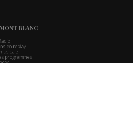
 MONT BLANC
Radio
ns en replay
t musicale
 des programmes
nces
 Pro :
Groupe Mont Blanc Médias