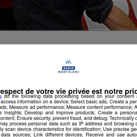
nous ce soir
respect de votre vie privée est notre prio
s
do the following data processing based on your consent a
r access information on a device; Select basic ads; Create a per
 ads; Measure ad performance; Measure content performance; A
e insights; Develop and improve products; Create a personali
ontent; Ensure security, prevent fraud, and debug; Technically d
ay process personal data such as IP address and browsing da
vely scan device characteristics for identification; Use precise g
 data sources; Link different devices; Receive and use autom