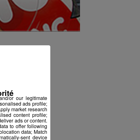
rité
nd/or our legitimate
sonalised ads profile;
pply market research
sed content profile;
eliver ads or content.
ta to offer following
eolocation data; Match
atically-sent device