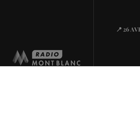
📍 26 A