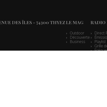
VENUE DES ÎLES - 74300 THYEZ
LE MAG
RADIO
Outdoor
Direct 
Découverte
Émissio
Business
Playlis
Grille
Fréque
Espace
Mentions légales
Données personnelles
Contact