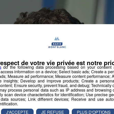
respect de votre vie privée est notre prio
s
do the following data processing based on your consent a
r access information on a device; Select basic ads; Create a per
 ads; Measure ad performance; Measure content performance; A
e insights; Develop and improve products; Create a personali
ontent; Ensure security, prevent fraud, and debug; Technically d
ay process personal data such as IP address and browsing da
vely scan device characteristics for identification; Use precise g
 data sources; Link different devices; Receive and use autom
ntification.
J'ACCEPTE
JE REFUSE
PLUS D'OPTIONS