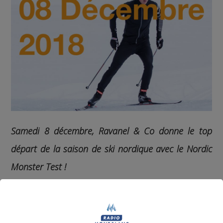
Samedi 8 décembre, Ravanel & Co donne le top
départ de la saison de ski nordique avec le Nordic
Monster Test !
Au programme de cette journée nordique :
10h-12h présentation et tests des nouveautés
auprès des professionnels de la montagne