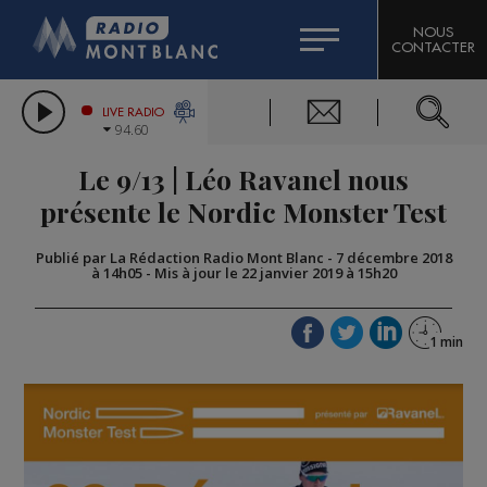
HOROSCOPE
CITIZEN MACHINERY
NOUS
CONTACTER
COMPAGNIE DU MONT-BLANC
LES CHRONIQUES DE L'EXPERT
GRAND MASSIF DOMAINES SKIABLES
LIVE RADIO
94.60
BORINI
Le 9/13 | Léo Ravanel nous
BIGARD
présente le Nordic Monster Test
Publié par La Rédaction Radio Mont Blanc
-
7 décembre 2018
à 14h05
-
Mis à jour le 22 janvier 2019 à 15h20