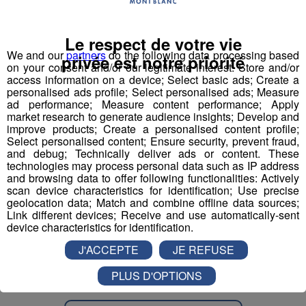
12h 17h Tests du matériel ouvert au grand public
présence des grandes marques du nordique
Le respect de votre vie
12h 17h Apprentissage de la technique classic et
We and our
partners
do the following data processing based
privée est notre priorité
skating avec les professionnels des écoles de ski
on your consent and/or our legitimate interest: Store and/or
access information on a device; Select basic ads; Create a
français de la vallée de Chamonix
personalised ads profile; Select personalised ads; Measure
10h17h vente des forfaits ski nordique saison
ad performance; Measure content performance; Apply
10h 17h inscription à la section adultes loisirs
market research to generate audience insights; Develop and
improve products; Create a personalised content profile;
auprès de la section ski nordique de la vallée de
Select personalised content; Ensure security, prevent fraud,
Chamonix
and debug; Technically deliver ads or content. These
technologies may process personal data such as IP address
Léo Ravanel nous donne des détails sur ce qui vous
and browsing data to offer following functionalities: Actively
scan device characteristics for identification; Use precise
attend lors de cette journée :
geolocation data; Match and combine offline data sources;
Link different devices; Receive and use automatically-sent
device characteristics for identification.
J'ACCEPTE
JE REFUSE
PLUS D'OPTIONS