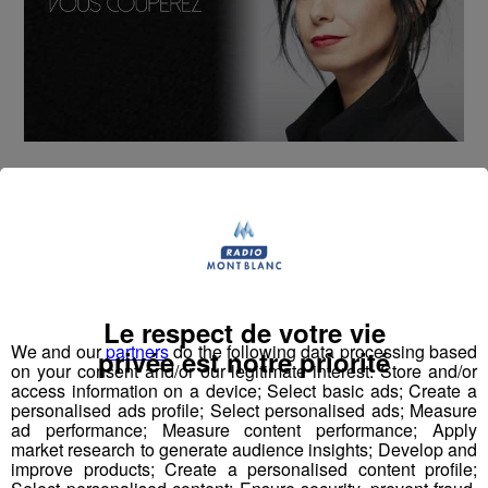
Cette semaine, dans le jeu de l'Altimètre, Nathan
vous offre vos places pour le spectacle de La Bajon
au Théâtre des Allobroges à Cluses !
Nous l'avons rencontrée pour en savoir plus sur son
Le respect de votre vie
spectacle :
We and our
partners
do the following data processing based
privée est notre priorité
on your consent and/or our legitimate interest: Store and/or
access information on a device; Select basic ads; Create a
personalised ads profile; Select personalised ads; Measure
ad performance; Measure content performance; Apply
market research to generate audience insights; Develop and
improve products; Create a personalised content profile;