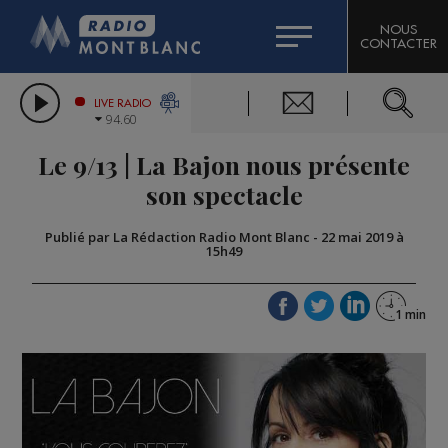
HOROSCOPE
CITIZEN MACHINERY
NOUS
CONTACTER
COMPAGNIE DU MONT-BLANC
LES CHRONIQUES DE L'EXPERT
GRAND MASSIF DOMAINES SKIABLES
LIVE RADIO
94.60
BORINI
Le 9/13 | La Bajon nous présente
BIGARD
son spectacle
Publié par La Rédaction Radio Mont Blanc
-
22 mai 2019 à
15h49