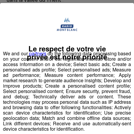
Le respect de votre vie
We and our
partners
do the following data processing based
privée est notre priorité
on your consent and/or our legitimate interest: Store and/or
access information on a device; Select basic ads; Create a
personalised ads profile; Select personalised ads; Measure
ad performance; Measure content performance; Apply
market research to generate audience insights; Develop and
improve products; Create a personalised content profile;
Select personalised content; Ensure security, prevent fraud,
and debug; Technically deliver ads or content. These
technologies may process personal data such as IP address
and browsing data to offer following functionalities: Actively
scan device characteristics for identification; Use precise
geolocation data; Match and combine offline data sources;
Link different devices; Receive and use automatically-sent
device characteristics for identification.