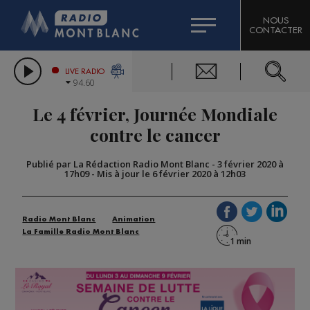
HOROSCOPE
CITIZEN MACHINERY
NOUS
CONTACTER
COMPAGNIE DU MONT-BLANC
LES CHRONIQUES DE L'EXPERT
GRAND MASSIF DOMAINES SKIABLES
LIVE RADIO
94.60
BORINI
Le 4 février, Journée Mondiale
BIGARD
contre le cancer
Publié par La Rédaction Radio Mont Blanc
-
3 février 2020 à
17h09
-
Mis à jour le 6 février 2020 à 12h03
Radio Mont Blanc
Animation
La Famille Radio Mont Blanc