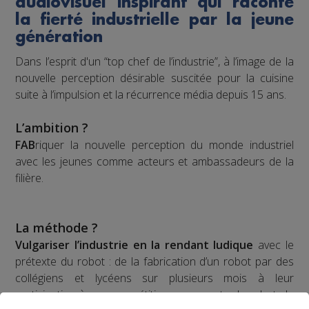
audiovisuel inspirant qui raconte
la fierté industrielle par la jeune
génération
Dans l’esprit d'un “top chef de l’industrie”, à l’image de la
nouvelle perception désirable suscitée pour la cuisine
suite à l’impulsion et la récurrence média depuis 15 ans.
L’ambition ?
FAB
riquer la nouvelle perception du monde industriel
avec les jeunes comme acteurs et ambassadeurs de la
filière.
La méthode ?
Vulgariser l’industrie en la rendant ludique
avec le
prétexte du robot : de la fabrication d’un robot par des
collégiens et lycéens sur plusieurs mois à leur
participation à une compétition apprenante de robots le