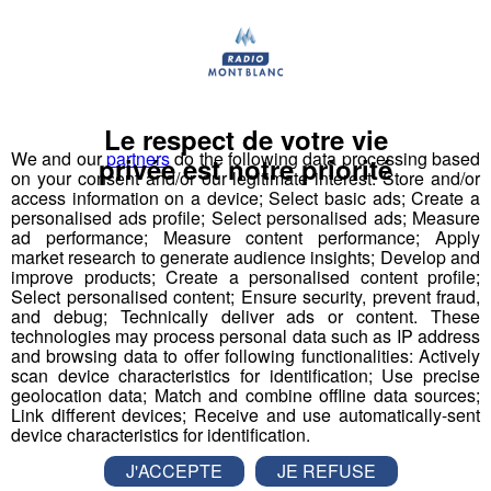
"First Tech Challenge" en points d’orgue, avec leur robot
fabriqué.
Les jeunes des établissements scolaires doivent
fabriquer un robot à partir d'un kit de pièces détachées
Le respect de votre vie
fourni par l'association organisatrice la compétition
We and our
partners
do the following data processing based
"Robotique First France". Dans le cadre de TOP FAB, le
privée est notre priorité
on your consent and/or our legitimate interest: Store and/or
Groupe Mont Blanc Médias fait appel à
4
access information on a device; Select basic ads; Create a
établissements scolaires volontaires
participant au
personalised ads profile; Select personalised ads; Measure
ad performance; Measure content performance; Apply
challenge en les associant à
4 entreprises
market research to generate audience insights; Develop and
industrielles
d’envergure sur le territoire pour former
improve products; Create a personalised content profile;
des binômes.
Select personalised content; Ensure security, prevent fraud,
and debug; Technically deliver ads or content. These
Pour mener à bien leur projet et tenter de
technologies may process personal data such as IP address
remporter
la compétition nationale à Lyon le 22 mars,
and browsing data to offer following functionalities: Actively
ils pourront compter sur
le coaching de
scan device characteristics for identification; Use precise
geolocation data; Match and combine offline data sources;
l’association,
et reconnue par la French Fab ; mais
Link different devices; Receive and use automatically-sent
également
l’accompagnement de leurs entreprises
device characteristics for identification.
binômes,
présentes en école et en accueillant les
J'ACCEPTE
JE REFUSE
classes pour visites, conseils et fabrication de pièces