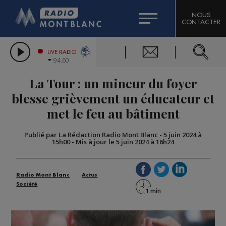
HOROSCOPE
CITIZEN MACHINERY
NOUS
CONTACTER
COMPAGNIE DU MONT-BLANC
LES CHRONIQUES DE L'EXPERT
GRAND MASSIF DOMAINES SKIABLES
LIVE RADIO
94.60
BORINI
La Tour : un mineur du foyer
BIGARD
blesse grièvement un éducateur et
met le feu au bâtiment
Publié par La Rédaction Radio Mont Blanc
-
5 juin 2024 à
15h00
-
Mis à jour le 5 juin 2024 à 16h24
Radio Mont Blanc
Actus
Société