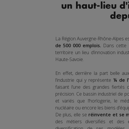
un haut-lieu d'
dep
La Région Auvergne-Rhône-Alpes es
de 500 000 emplois.
Dans cette R
territoire un lieu d’innovation indus
Haute-Savoie.
En effet, derrière la part belle a
l’industrie qui y représente
¼ de l
faisant l’une des grandes fiertés 
précision. Ce bassin industriel de p
et variés que l’horlogerie, le médic
nucléaire ou encore les biens d’équi
De plus, elle se
réinvente et se m
des métiers diversifiés et des é
diversification de ses modèles 