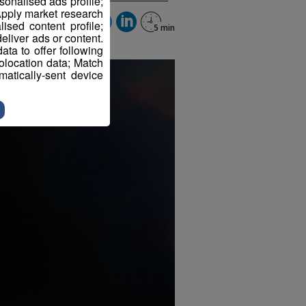
sonalised ads profile;
pply market research
sed content profile;
eliver ads or content.
ta to offer following
eolocation data; Match
atically-sent device