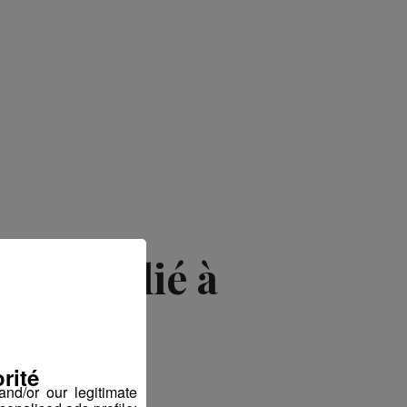
uel dédié à
trielle
rité
nd/or our legitimate