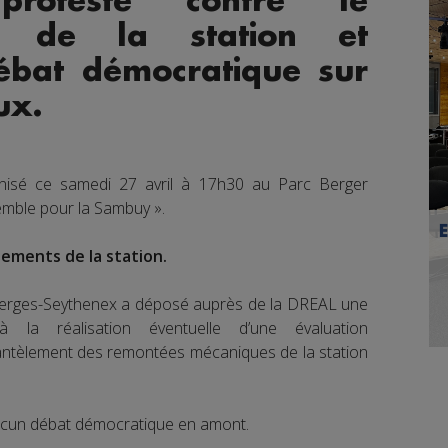
oteste contre le
t de la station et
ébat démocratique sur
ux.
isé ce samedi 27 avril à 17h30 au Parc Berger
semble pour la Sambuy ».
pements de la station.
Faverges-Seythenex a déposé auprès de la DREAL une
la réalisation éventuelle d’une évaluation
ntèlement des remontées mécaniques de la station
u aucun débat démocratique en amont.