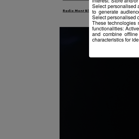
interest: Store and/o
Select personalised
to generate audienc
Radio Mont Blanc
Actus
Industrie
Select personalised c
These technologies m
functionalities: Acti
and combine offline
characteristics for ide