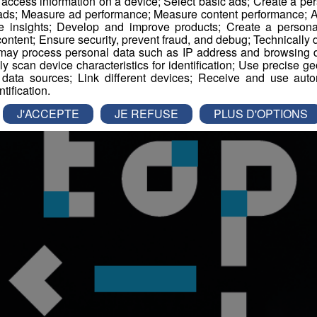
r access information on a device; Select basic ads; Create a per
 ads; Measure ad performance; Measure content performance; A
e insights; Develop and improve products; Create a personali
ontent; Ensure security, prevent fraud, and debug; Technically d
ay process personal data such as IP address and browsing da
vely scan device characteristics for identification; Use precise g
 data sources; Link different devices; Receive and use autom
ntification.
J'ACCEPTE
JE REFUSE
PLUS D'OPTIONS