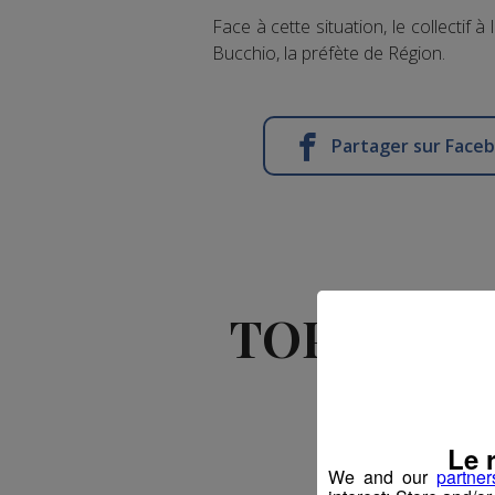
Face à cette situation, le collecti
Bucchio, la préfète de Région.
Partager sur Face
TOP FAB : 
la jeu
Le 
We and our
partner