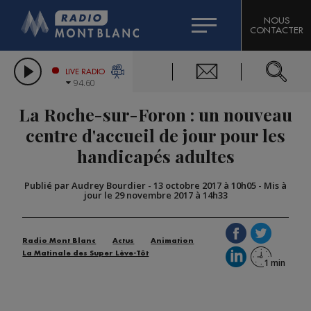
HOROSCOPE
CITIZEN MACHINERY
NOUS
CONTACTER
COMPAGNIE DU MONT-BLANC
LES CHRONIQUES DE L'EXPERT
GRAND MASSIF DOMAINES SKIABLES
LIVE RADIO
94.60
BORINI
La Roche-sur-Foron : un nouveau
BIGARD
centre d'accueil de jour pour les
handicapés adultes
Publié par Audrey Bourdier
-
13 octobre 2017 à 10h05
-
Mis à
jour le 29 novembre 2017 à 14h33
Radio Mont Blanc
Actus
Animation
La Matinale des Super Lève-Tôt