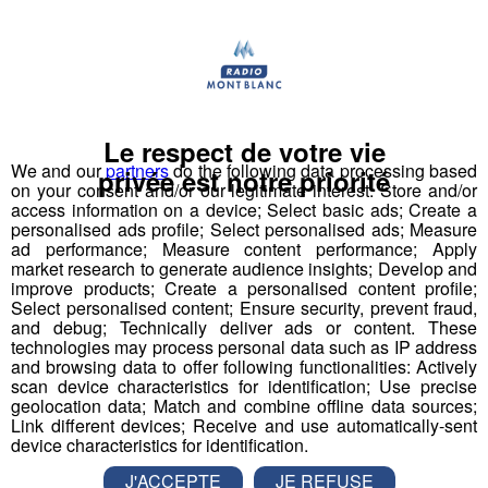
déménager dans des nouveaux locaux à
Chamonix.
Les explications d'Olivier Bonnet, le responsable
des établissements Simond.
Le respect de votre vie
We and our
partners
do the following data processing based
privée est notre priorité
mp3
on your consent and/or our legitimate interest: Store and/or
D'une surface de 4000m², ces nouveau locaux
access information on a device; Select basic ads; Create a
personalised ads profile; Select personalised ads; Measure
vont permettre à l'entreprise de développer de
ad performance; Measure content performance; Apply
nouveaux produits.
market research to generate audience insights; Develop and
improve products; Create a personalised content profile;
Select personalised content; Ensure security, prevent fraud,
mp3
and debug; Technically deliver ads or content. These
Rester dans la Vallée est un choix réfléchi de
technologies may process personal data such as IP address
l'entreprise, comme l'explique Olivier Bonnet.
and browsing data to offer following functionalities: Actively
scan device characteristics for identification; Use precise
geolocation data; Match and combine offline data sources;
mp3
Link different devices; Receive and use automatically-sent
Ce déménagement pourrait s'accompagner de la
device characteristics for identification.
création d'une dizaine de postes
J'ACCEPTE
JE REFUSE
supplémentaires.