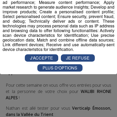
ad performance; Measure content performance; Apply
Deux rendez-vous par jour, à 8h45 et 17h45 sur
market research to generate audience insights; Develop and
Radio Mont Blanc !
improve products; Create a personalised content profile;
Select personalised content; Ensure security, prevent fraud,
and debug; Technically deliver ads or content. These
Déstination été ! Une question...une destination !
technologies may process personal data such as IP address
and browsing data to offer following functionalities: Actively
scan device characteristics for identification; Use precise
Nous vous poserons une question, a vous de faire le
geolocation data; Match and combine offline data sources;
bon choix entre les 3 réponses pour repartir avec vos
Link different devices; Receive and use automatically-sent
entrées pour un maximum d'activités dans la région !
device characteristics for identification.
J'ACCEPTE
JE REFUSE
Inscription par téléphone toute la journée pour
participer aux 2 tirages au sort par jour à 8h45 et 17h45.
PLUS D'OPTIONS
Appelez le standard au 04 50 58 24 09
Pour cette semaine on vous offre vos entrées pour vous
et la personne de votre choix pour
WALIBI RHONE
ALPES
!
Nathan est allé tester pour vous
Verticalp Émosson,
dans la Vallée du Trient
: