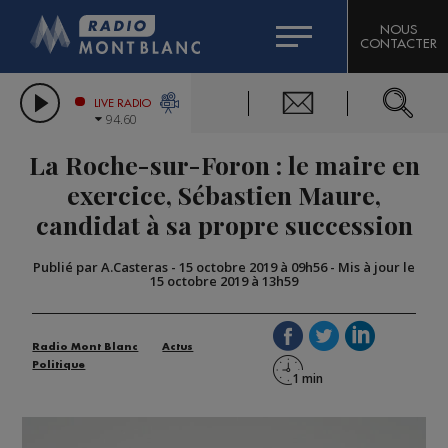
HOROSCOPE
CITIZEN MACHINERY
NOUS
CONTACTER
COMPAGNIE DU MONT-BLANC
LES CHRONIQUES DE L'EXPERT
GRAND MASSIF DOMAINES SKIABLES
LIVE RADIO
94.60
BORINI
La Roche-sur-Foron : le maire en
BIGARD
exercice, Sébastien Maure,
candidat à sa propre succession
Publié par A.Casteras
-
15 octobre 2019 à 09h56
-
Mis à jour le
15 octobre 2019 à 13h59
Radio Mont Blanc
Actus
Politique