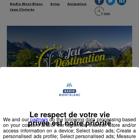
Radio Mont Blanc
Actus
Animation
Jeux Cloturés
Le respect de votre vie
Cet été, Radio Mont Blanc s'occupe de toutes vos
We and our
partners
do the following data processing based
privée est notre priorité
sorties en famille, avec le grand jeu des vacances :
on your consent and/or our legitimate interest: Store and/or
Déstination été !
access information on a device; Select basic ads; Create a
personalised ads profile; Select personalised ads; Measure