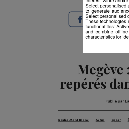
interest: Store and/o
Select personalised
to generate audienc
Select personalised c
Partager sur Face
These technologies m
functionalities: Acti
and combine offline
characteristics for ide
Megève :
repérés dan
Publié par L
Radio Mont Blanc
Actus
Sport