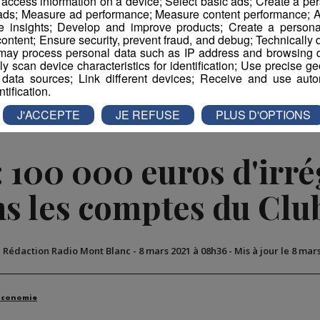
r access information on a device; Select basic ads; Create a per
 ads; Measure ad performance; Measure content performance; A
e insights; Develop and improve products; Create a personali
ontent; Ensure security, prevent fraud, and debug; Technically d
book
Partager sur Twitter
ay process personal data such as IP address and browsing da
vely scan device characteristics for identification; Use precise g
 data sources; Link different devices; Receive and use autom
ntification.
J'ACCEPTE
JE REFUSE
PLUS D'OPTIONS
 100 000 euros d'irré
s les comptes du Clu
a Rédaction Radio Mont Blanc
-
8 mars 2021 à 08h36
-
Mis à jour le 8 mar
Économie