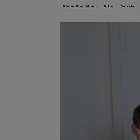
Radio Mont Blanc
Actus
Société