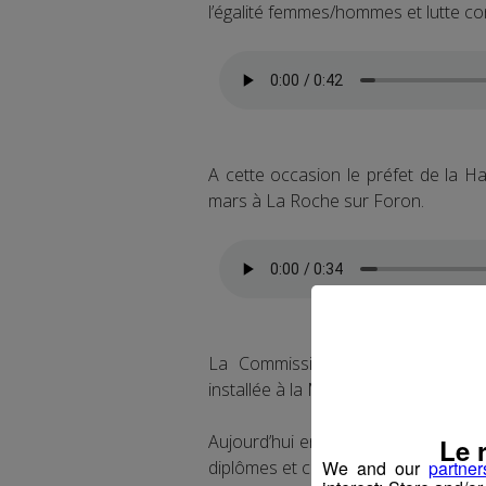
l’égalité femmes/hommes et lutte con
A cette occasion le préfet de la H
mars à La Roche sur Foron.
La Commission égalité femmes/ho
installée à la Mairie de La Roche le 1
Aujourd’hui encore, au niveau eur
Le 
diplômes et compétences égales.
We and our
partner