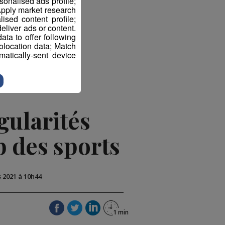
sonalised ads profile;
pply market research
sed content profile;
eliver ads or content.
ta to offer following
eolocation data; Match
atically-sent device
gularités
b des sports
s 2021 à 10h44