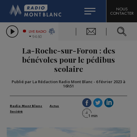
HOROSCOPE
CITIZEN MACHINERY
NOUS
CONTACTER
COMPAGNIE DU MONT-BLANC
LES CHRONIQUES DE L'EXPERT
GRAND MASSIF DOMAINES SKIABLES
LIVE RADIO
94.60
BORINI
La-Roche-sur-Foron : des
BIGARD
bénévoles pour le pédibus
scolaire
Publié par La Rédaction Radio Mont Blanc
-
6 février 2023 à
16h51
Radio Mont Blanc
Actus
Société