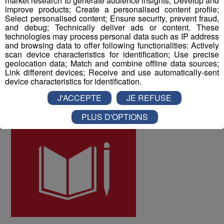
market research to generate audience insights; Develop and
différents salariés, et d'y remédier. Au mois de juin 2022,
improve products; Create a personalised content profile;
les collaborateurs ont donné une note globale de 8 sur
Select personalised content; Ensure security, prevent fraud,
and debug; Technically deliver ads or content. These
10 à la qualité de vie au travail au sein du Groupe Mont
technologies may process personal data such as IP address
Blanc Médias.
and browsing data to offer following functionalities: Actively
scan device characteristics for identification; Use precise
geolocation data; Match and combine offline data sources;
ODD numéro 4 : Education de qualité
Link different devices; Receive and use automatically-sent
device characteristics for identification.
J'ACCEPTE
JE REFUSE
PLUS D'OPTIONS