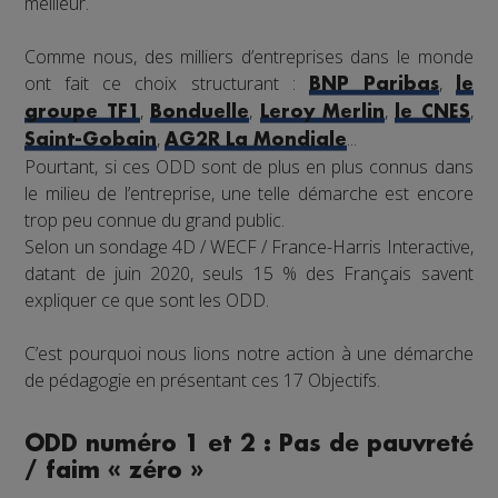
meilleur.
Comme nous, des milliers d’entreprises dans le monde
ont fait ce choix structurant :
,
BNP Paribas
le
,
,
,
,
groupe TF1
Bonduelle
Leroy Merlin
le CNES
,
...
Saint-Gobain
AG2R La Mondiale
Pourtant, si ces ODD sont de plus en plus connus dans
le milieu de l’entreprise, une telle démarche est encore
trop peu connue du grand public.
Selon un sondage 4D / WECF / France-Harris Interactive,
datant de juin 2020, seuls 15 % des Français savent
expliquer ce que sont les ODD.
C’est pourquoi nous lions notre action à une démarche
de pédagogie en présentant ces 17 Objectifs.
ODD numéro 1 et 2 : Pas de pauvreté
/ faim « zéro »