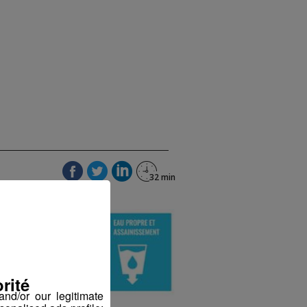
rité
nd/or our legitimate