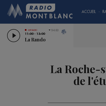
ACCUEIL
R
94.60
LIVE RADIO
11:00 - 13:00
La Rando
La Roche-s
de l'é