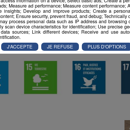
r access information on a device; Select basic ads; Create a per
 ads; Measure ad performance; Measure content performance; A
e insights; Develop and improve products; Create a personali
ontent; Ensure security, prevent fraud, and debug; Technically d
ay process personal data such as IP address and browsing da
vely scan device characteristics for identification; Use precise g
 data sources; Link different devices; Receive and use autom
ntification.
J'ACCEPTE
JE REFUSE
PLUS D'OPTIONS