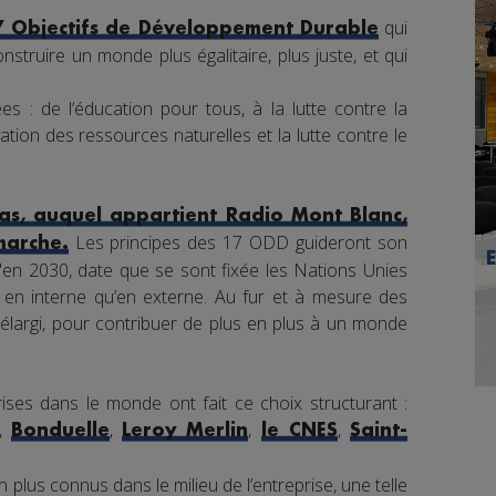
qui
7 Objectifs de Développement Durable
nstruire un monde plus égalitaire, plus juste, et qui
s : de l’éducation pour tous, à la lutte contre la
tion des ressources naturelles et la lutte contre le
s, auquel appartient Radio Mont Blanc,
Les principes des 17 ODD guideront son
marche.
en 2030, date que se sont fixée les Nations Unies
nt en interne qu’en externe. Au fur et à mesure des
élargi, pour contribuer de plus en plus à un monde
ises dans le monde ont fait ce choix structurant :
,
,
,
,
Bonduelle
Leroy Merlin
le CNES
Saint-
 plus connus dans le milieu de l’entreprise, une telle