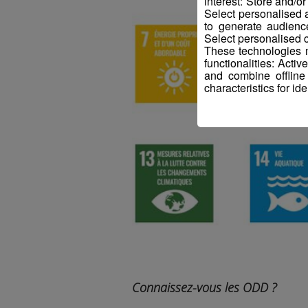
interest: Store and/o
Select personalised
to generate audienc
Select personalised c
These technologies m
functionalities: Acti
and combine offline
characteristics for ide
Connaissez-vous les ODD ?