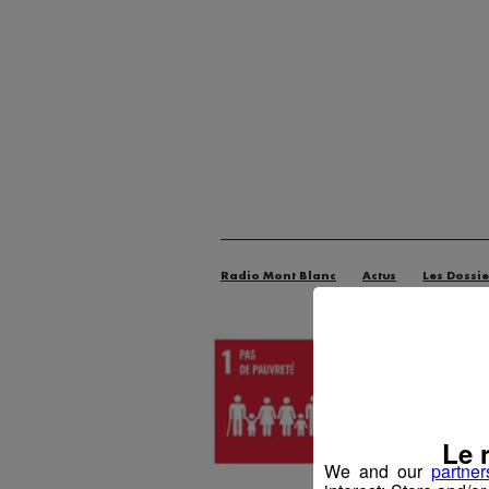
Radio Mont Blanc
Actus
Les Dossie
Le 
We and our
partner