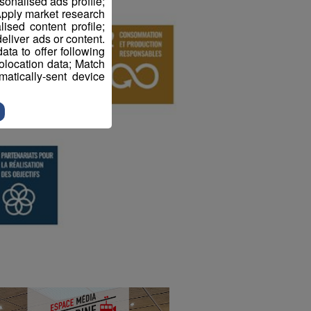
sonalised ads profile;
pply market research
sed content profile;
eliver ads or content.
ta to offer following
eolocation data; Match
atically-sent device