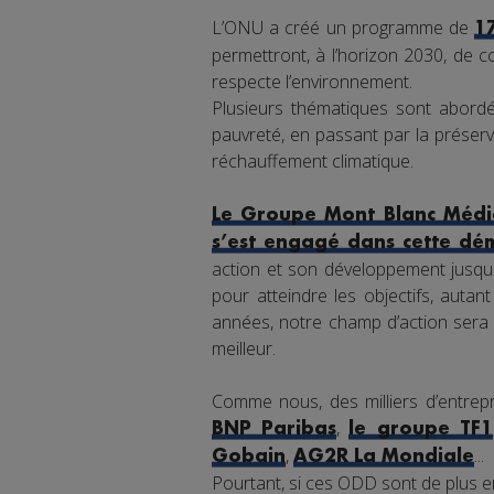
L’ONU a créé un programme de
1
permettront, à l’horizon 2030, de co
respecte l’environnement.
Plusieurs thématiques sont abordée
pauvreté, en passant par la préserva
réchauffement climatique.
Le Groupe Mont Blanc Média
s’est engagé dans cette dé
action et son développement jusqu'
pour atteindre les objectifs, auta
années, notre champ d’action sera 
meilleur.
Comme nous, des milliers d’entrepr
,
BNP Paribas
le groupe TF1
,
...
Gobain
AG2R La Mondiale
Pourtant, si ces ODD sont de plus en