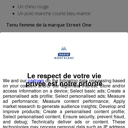
Un chino rouge
Un polo manche courte bleu marine
Tenu femme de la marque Street One
Un jean : Un modèle polyvalent décontracté ! Ce
jean de coupe ½ Casual Fit ˆ facile à assortir séduit
par ses coutures décoratives sur les poches avant.
Le style 5 poches classique et l’aspect délavé bleu
clair rehaussent davantage le look. Il est en outre
très doux et extensible. Ce modèle au confort
Le respect de votre vie
optimal deviendra rapidement l’un de vos favoris au
We and our
partners
do the following data processing based
privée est notre priorité
quotidien
on your consent and/or our legitimate interest: Store and/or
access information on a device; Select basic ads; Create a
Un Tee-Shirt manche longue à rayure : Stimulez
personalised ads profile; Select personalised ads; Measure
votre esprit ! Ce T-shirt à inscription et paillettes
ad performance; Measure content performance; Apply
arbore un côté maritime. Le motif rayé d’aspect
market research to generate audience insights; Develop and
improve products; Create a personalised content profile;
inversé et les coutures côtés décoratives
Select personalised content; Ensure security, prevent fraud,
rehaussent davantage le look. Ce modèle séduit
and debug; Technically deliver ads or content. These
par ses bordures fendues et sa coupe ample plus
technologies may process personal data such as IP address