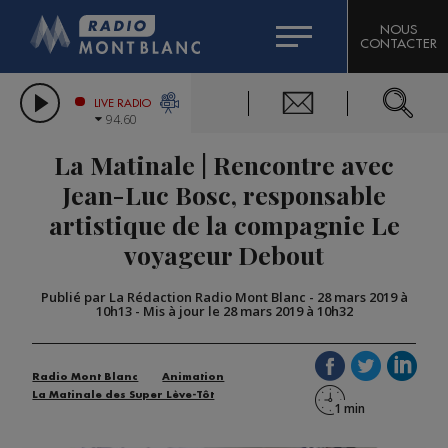
HOROSCOPE
CITIZEN MACHINERY
NOUS
CONTACTER
COMPAGNIE DU MONT-BLANC
LES CHRONIQUES DE L'EXPERT
GRAND MASSIF DOMAINES SKIABLES
LIVE RADIO
94.60
BORINI
La Matinale | Rencontre avec
BIGARD
Jean-Luc Bosc, responsable
artistique de la compagnie Le
voyageur Debout
Publié par La Rédaction Radio Mont Blanc
-
28 mars 2019 à
10h13
-
Mis à jour le 28 mars 2019 à 10h32
Radio Mont Blanc
Animation
La Matinale des Super Lève-Tôt