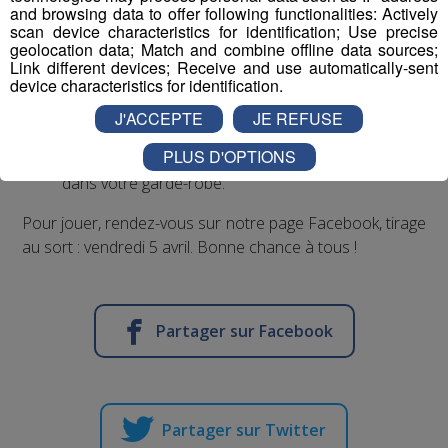
and browsing data to offer following functionalities: Actively
longue au dos. Ce modèle est idéal à combiner
scan device characteristics for identification; Use precise
avec un jean !
geolocation data; Match and combine offline data sources;
Un cardigan bleu : ce cardigan doux est un modèle
Link different devices; Receive and use automatically-sent
device characteristics for identification.
polyvalent ! Les bords décontractés rehaussent
davantage le look et le superbe choix de coloris
J'ACCEPTE
JE REFUSE
attire le regard. Ce modèle au doux mélange de
PLUS D'OPTIONS
matières est agréable à porter et indispensable
dans votre garde-robe.
Pour jouer, rendez-vous sur notre page Facebook, tirage
au sort : vendredi 5 avril. Bonne chance à tous !
Partager sur Facebook
Partager sur Twitter