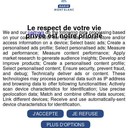
et a créé le
Bun J Ride
en 2009.
Bun J
Quoi ?
Le nom
Bun J Ride
est inspiré de la prononciation
Le respect de votre vie
anglaise du
saut à l'élastique
("bungee" ou "bungy")
We and our
partners
do the following data processing based
privée est notre priorité
on your consent and/or our legitimate interest: Store and/or
auquel s'ajoute le "ride" du mouvement et de la liberté,
access information on a device; Select basic ads; Create a
avec au milieu le "J" de Jeff, son inventeur.
personalised ads profile; Select personalised ads; Measure
ad performance; Measure content performance; Apply
Écoutez l'interview de son créateur ⬇
market research to generate audience insights; Develop and
improve products; Create a personalised content profile;
Select personalised content; Ensure security, prevent fraud,
mp3
and debug; Technically deliver ads or content. These
technologies may process personal data such as IP address
and browsing data to offer following functionalities: Actively
scan device characteristics for identification; Use precise
Vous l'avez compris, le
Bun J Ride
combine les
geolocation data; Match and combine offline data sources;
techniques du
saut de tremplin
, du
saut à l'élastique
Link different devices; Receive and use automatically-sent
device characteristics for identification.
et de la
tyrolienne
. Le sauteur est équipé à la taille d'un
harnais relié, de chaque côté, à deux
élastiques
J'ACCEPTE
JE REFUSE
mobiles
. Placé en haut du
tremplin
sur l'accessoire
PLUS D'OPTIONS
d'envol de son choix, le sauteur effectue une prise d'élan