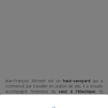
Jean-François Michelin est un
haut-savoyard
qui a
commencé par travailler en station de skis. Il a ensuite
accompagné l'inventeur du
saut à l'élastique
, AJ
Hackett, en Normandie, à Bali et en Nouvelle Zélande,
avec plus de
70 000 sauts
à son actif. Il a eu l'idée d'un
tremplin de saut à l'élastique
révolutionnaire en 2008