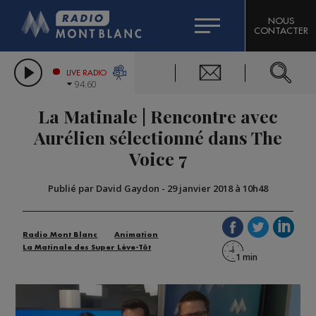
HOROSCOPE
CITIZEN MACHINERY
NOUS
CONTACTER
COMPAGNIE DU MONT-BLANC
LES CHRONIQUES DE L'EXPERT
GRAND MASSIF DOMAINES SKIABLES
LIVE RADIO
94.60
BORINI
La Matinale | Rencontre avec
BIGARD
Aurélien sélectionné dans The
Voice 7
Publié par David Gaydon
-
29 janvier 2018 à 10h48
Radio Mont Blanc
Animation
La Matinale des Super Lève-Tôt