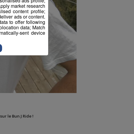
sonalised ads profile;
pply market research
sed content profile;
eliver ads or content.
ta to offer following
eolocation data; Match
atically-sent device
sur le Bun J Ride !