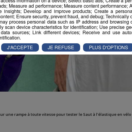
r access information on a device; Select basic ads; Create a per
 ads; Measure ad performance; Measure content performance; A
e insights; Develop and improve products; Create a personali
ontent; Ensure security, prevent fraud, and debug; Technically d
ay process personal data such as IP address and browsing da
vely scan device characteristics for identification; Use precise g
 data sources; Link different devices; Receive and use autom
ntification.
J'ACCEPTE
JE REFUSE
PLUS D'OPTIONS
sur une rampe à toute vitesse pour tester le Saut à l'élastique en vélo 