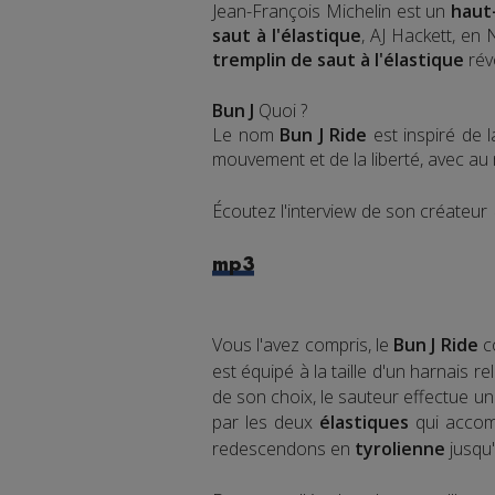
Jean-François Michelin est un
haut
saut à l'élastique
, AJ Hackett, en
tremplin de saut à l'élastique
rév
Bun J
Quoi ?
Le nom
Bun J Ride
est inspiré de 
mouvement et de la liberté, avec au mi
Écoutez l'interview de son créateur
mp3
Vous l'avez compris, le
Bun J Ride
c
est équipé à la taille d'un harnais r
de son choix, le sauteur effectue un
par les deux
élastiques
qui accomp
redescendons en
tyrolienne
jusqu'