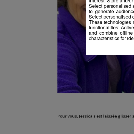
interest: Store and/o
Select personalised
to generate audienc
Select personalised c
These technologies m
functionalities: Acti
and combine offline
characteristics for ide
Pour vous, Jessica s'est laissée glisser 