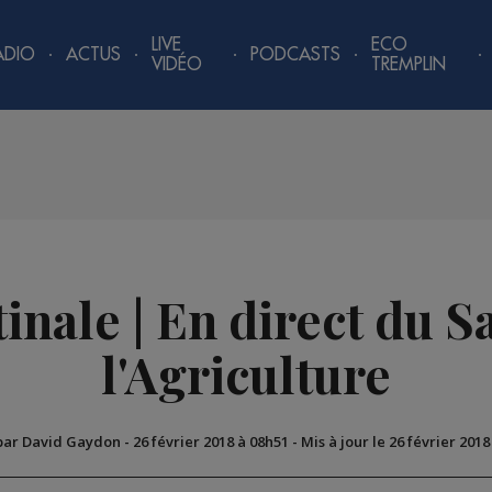
LIVE
ECO
ADIO
ACTUS
PODCASTS
VIDÉO
TREMPLIN
inale | En direct du S
l'Agriculture
 par David Gaydon
-
26 février 2018 à 08h51
-
Mis à jour le 26 février 2018