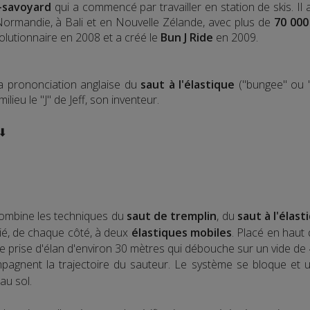
-savoyard
qui a commencé par travailler en station de skis. Il
 Normandie, à Bali et en Nouvelle Zélande, avec plus de
70 000
olutionnaire en 2008 et a créé le
Bun J Ride
en 2009.
la prononciation anglaise du
saut à l'élastique
("bungee" ou "
lieu le "J" de Jeff, son inventeur.
 ⬇
ombine les techniques du
saut de tremplin
, du
saut à l'élast
elié, de chaque côté, à deux
élastiques mobiles
. Placé en haut
e prise d'élan d'environ 30 mètres qui débouche sur un vide de 
agnent la trajectoire du sauteur. Le système se bloque et une
au sol.