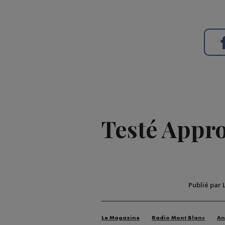
Testé Approu
Publié par 
Le Magazine
Radio Mont Blanc
An