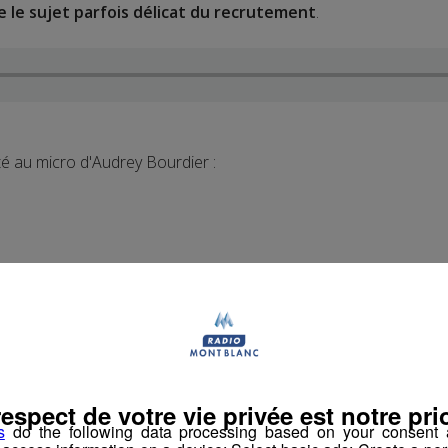
 le sujet parfois délicat du recrutement
.
té au micro d'Audrey Bourdier :
respect de votre vie privée est notre prio
s
do the following data processing based on your consent a