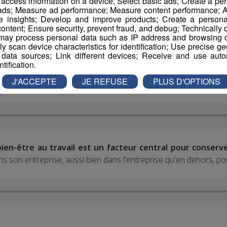
r access information on a device; Select basic ads; Create a per
 ads; Measure ad performance; Measure content performance; A
e insights; Develop and improve products; Create a personali
ontent; Ensure security, prevent fraud, and debug; Technically d
ay process personal data such as IP address and browsing da
vely scan device characteristics for identification; Use precise g
 data sources; Link different devices; Receive and use autom
ntification.
 Bouverat Pernat, à Marnaz
. Il était notre invité pour nous d
J'ACCEPTE
JE REFUSE
PLUS D'OPTIONS
explique en quoi
l'innovation participe à cette fidélisation
.
bien-être au travail est un facteur central pour conser
s son entreprise, aussi bien dans l'entreprise qu'en dehors, pou