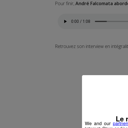
Pour finir,
André Falcomata aborde
Retrouvez son interview en intégrali
Le 
We and our
partner