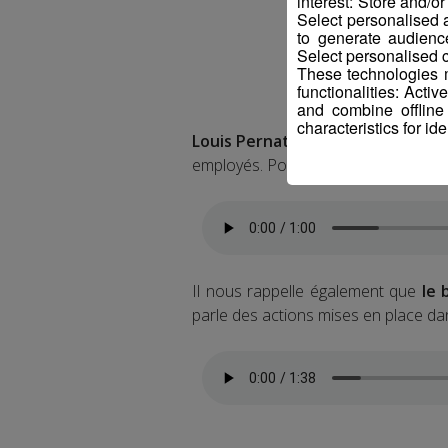
interest: Store and/o
Select personalised
to generate audienc
Select personalised c
These technologies m
functionalities: Acti
and combine offline
characteristics for ide
Louis Pernat est le dirigeant de
employés. Pour commencer, il nous 
Il nous rappelle également que
le 
parle des actions mises en place dan