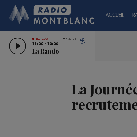
ACCUEIL
R
94.60
LIVE RADIO
11:00 - 13:00
La Rando
La Journée
recrutemen