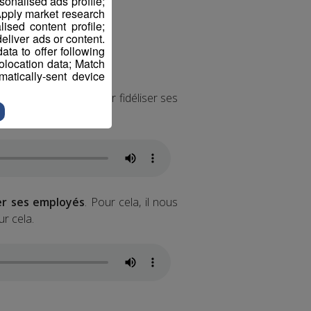
sonalised ads profile;
pply market research
sed content profile;
eliver ads or content.
ta to offer following
eolocation data; Match
atically-sent device
onner quelques clés pour fidéliser ses
ver ses employés
. Pour cela, il nous
r cela.