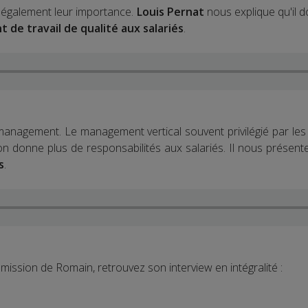
t également leur importance.
Louis Pernat
nous explique qu'il d
de travail de qualité aux salariés
.
e management. Le management vertical souvent privilégié par les
'on donne plus de responsabilités aux salariés. Il nous présent
s
.
'émission de Romain, retrouvez son interview en intégralité :