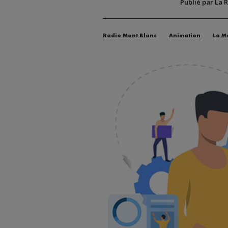
Publié par La 
Radio Mont Blanc
Animation
La M