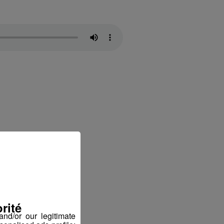
rité
nd/or our legitimate