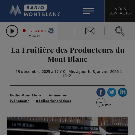
HOROSCOPE
CITIZEN MACHINERY
NOUS
CONTACTER
COMPAGNIE DU MONT-BLANC
LES CHRONIQUES DE L'EXPERT
GRAND MASSIF DOMAINES SKIABLES
LIVE RADIO
94.60
BORINI
La Fruitière des Producteurs du
BIGARD
Mont Blanc
-
19 décembre 2025 à 17h10
-
Mis à jour le 8 janvier 2026 à
12h21
Radio Mont Blanc
Animation
Événement
Réalisations vidéos