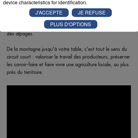
device characteristics for identification.
Ce fromage est ensuite proposé à La Fruitière des
J'ACCEPTE
JE REFUSE
Producteurs du Mont-Blanc , permettant aux habitants et
PLUS D'OPTIONS
aux visiteurs de retrouver en magasin le goût authentique
des alpages.
De la montagne jusqu'à votre table, c'est tout le sens du
circuit court : valoriser le travail des producteurs, préserver
les savoir-faire et faire vivre une agriculture locale, au plus
près du territoire.