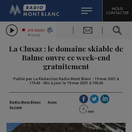
HOROSCOPE
CITIZEN MACHINERY
NOUS
CONTACTER
COMPAGNIE DU MONT-BLANC
LES CHRONIQUES DE L'EXPERT
GRAND MASSIF DOMAINES SKIABLES
LIVE RADIO
94.60
BORINI
La Clusaz : le domaine skiable de
BIGARD
Balme ouvre ce week-end
gratuitement
Publié par La Rédaction Radio Mont Blanc
-
19 mai 2021 à
11h43
-
Mis à jour le 19 mai 2021 à 15h26
Radio Mont Blanc
Actus
Société