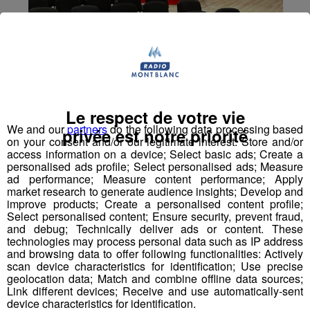
Le respect de votre vie
We and our
partners
do the following data processing based
privée est notre priorité
on your consent and/or our legitimate interest: Store and/or
access information on a device; Select basic ads; Create a
personalised ads profile; Select personalised ads; Measure
ad performance; Measure content performance; Apply
market research to generate audience insights; Develop and
improve products; Create a personalised content profile;
Select personalised content; Ensure security, prevent fraud,
and debug; Technically deliver ads or content. These
Nangy : les gendarmes contrôlent
technologies may process personal data such as IP address
and browsing data to offer following functionalities: Actively
les poids-lourds pour détecter les
scan device characteristics for identification; Use precise
fraudes à l'AdBlue
geolocation data; Match and combine offline data sources;
Link different devices; Receive and use automatically-sent
device characteristics for identification.
Publié par La Rédaction Radio Mont Blanc
-
19 mai 2021 à