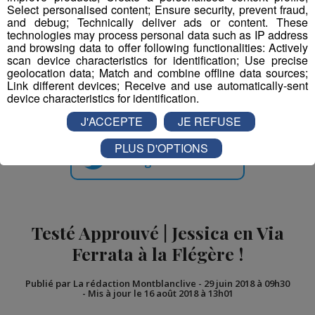
Select personalised content; Ensure security, prevent fraud,
and debug; Technically deliver ads or content. These
technologies may process personal data such as IP address
and browsing data to offer following functionalities: Actively
scan device characteristics for identification; Use precise
geolocation data; Match and combine offline data sources;
Link different devices; Receive and use automatically-sent
Partager sur Facebook
device characteristics for identification.
J'ACCEPTE
JE REFUSE
PLUS D'OPTIONS
Partager sur Twitter
Testé Approuvé | Jessica en Via
Ferrata à la Flégère !
Publié par La rédaction Montblanclive
-
29 juin 2018 à 09h30
-
Mis à jour le 16 août 2018 à 13h01