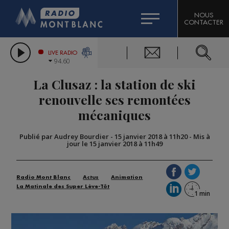
HOROSCOPE
CITIZEN MACHINERY
NOUS
CONTACTER
COMPAGNIE DU MONT-BLANC
LES CHRONIQUES DE L'EXPERT
GRAND MASSIF DOMAINES SKIABLES
LIVE RADIO
94.60
BORINI
La Clusaz : la station de ski
BIGARD
renouvelle ses remontées
mécaniques
Publié par Audrey Bourdier
-
15 janvier 2018 à 11h20
-
Mis à
jour le 15 janvier 2018 à 11h49
Radio Mont Blanc
Actus
Animation
La Matinale des Super Lève-Tôt