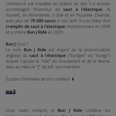
commencé par travailler en station de skis. Il a ensuite
accompagné l'inventeur du
saut à l'élastique
, AJ
Hackett, en Normandie, à Bali et en Nouvelle Zélande,
avec plus de
70 000 sauts
à son actif. Il a eu l'idée d'un
tremplin de saut à l'élastique
révolutionnaire en 2008
et a créé le
Bun J Ride
en 2009.
Bun J
Quoi ?
Le nom
Bun J Ride
est inspiré de la prononciation
anglaise du
saut à l'élastique
("bungee" ou "bungy")
auquel s'ajoute le "ride" du mouvement et de la liberté,
avec au milieu le "J" de Jeff, son inventeur.
Écoutez l'interview de son créateur ⬇
mp3
Vous l'avez compris, le
Bun J Ride
combine les